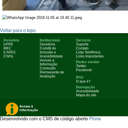
Voltar para o topo
Assuntos
Institucional
Serviços
UFPB
Ouvidoria
Suporte
MEC
Comitê de
Contato
CAPES
Inclusão e
Lista Telefônica
CNPq
Acessibilidade
Links Importantes
Acesso a
Redes sociais
Informação
Twitter
Comissão
Facebook
Permanente de
Avaliação
RSS
O que é?
Navegação
Acessibilidade
Mapa do site
Desenvolvido com o CMS de código aberto
Plone