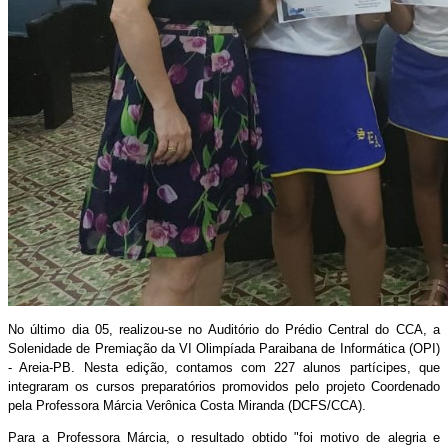
No último dia 05, realizou-se no Auditório do Prédio Central do CCA, a
Solenidade de Premiação da VI Olimpíada Paraibana de Informática (OPI)
- Areia-PB. Nesta edição, contamos com 227 alunos
partícipes
, que
integraram os cursos preparatórios promovidos pelo projeto Coordenado
pela Professora Márcia Verônica Costa Miranda (DCFS/CCA).
Para a Professora Márcia, o resultado obtido "foi motivo de alegria e