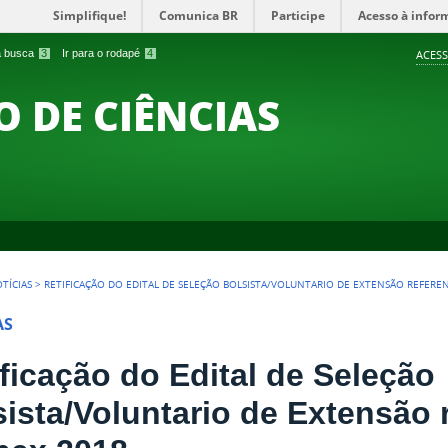
Simplifique!
Comunica BR
Participe
Acesso à infor
 a busca
3
Ir para o rodapé
4
ACESS
O DE CIÊNCIAS
TÍCIAS
>
RETIFICAÇÃO DO EDITAL DE SELEÇÃO BOLSISTA/VOLUNTARIO DE EXTENSÃO REFERE
AS
ificação do Edital de Seleção
sista/Voluntario de Extensão 