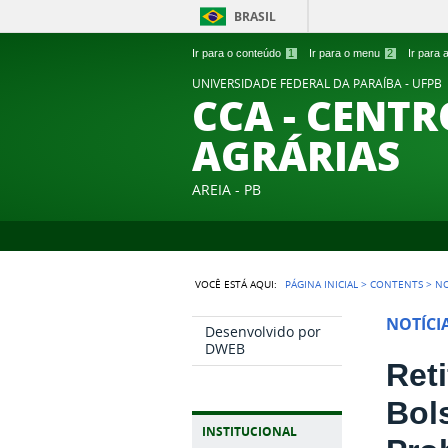
BRASIL
Ir para o conteúdo
1
Ir para o menu
2
Ir para
UNIVERSIDADE FEDERAL DA PARAÍBA - UFPB
CCA - CENTR
AGRÁRIAS
AREIA - PB
VOCÊ ESTÁ AQUI:
PÁGINA INICIAL
>
CONTENTS
>
NO
NOTÍCI
Desenvolvido por
DWEB
Ret
Bol
INSTITUCIONAL