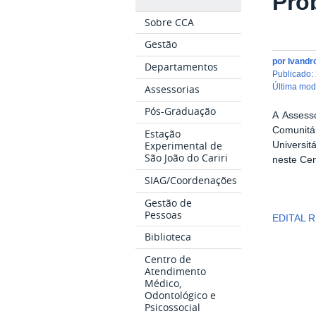
Pro
Sobre CCA
Gestão
por
Ivandr
Departamentos
publicado
:
última mo
Assessorias
Pós-Graduação
A Assess
Comunitá
Estação
Experimental de
Universit
São João do Cariri
neste Cen
SIAG/Coordenações
Gestão de
Pessoas
EDITAL 
Biblioteca
Centro de
Atendimento
Médico,
Odontológico e
Psicossocial