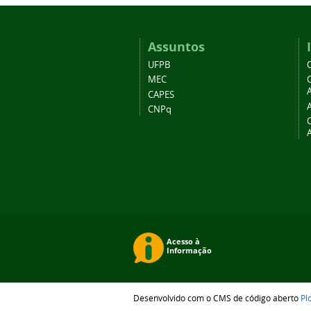
Assuntos
UFPB
MEC
A
CAPES
CNPq
Desenvolvido com o CMS de código aberto
Pl