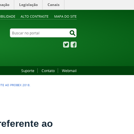
mação
Legislação
Canais
IBILIDADE
ALTO CONTRASTE
MAPA DO SITE
Buscar no portal
Buscar no portal
Twitter
Facebook
Suporte
Contato
Webmail
NTE AO PROBEX 2018.
referente ao