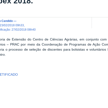
bex 2018.
o Candido
—
23/02/2018 09h33
,
dificação
:
27/02/2018 08h40
oria de Extensão do Centro de Ciências Agrárias, em conjunto com 
rios – PRAC por meio da Coordenação de Programas de Ação Comu
ária o processo de seleção de discentes para bolsistas e voluntári
tro.
RETIFICADO