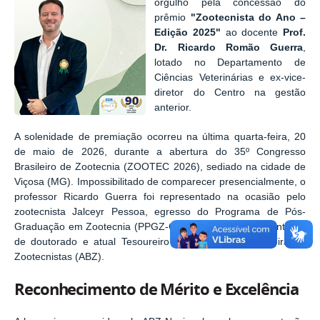
orgulho pela concessão do
prêmio
"Zootecnista do Ano –
Edição 2025"
ao docente
Prof.
Dr. Ricardo Romão Guerra
,
lotado no Departamento de
Ciências Veterinárias e ex-vice-
diretor do Centro na gestão
anterior.
A solenidade de premiação ocorreu na última quarta-feira, 20
de maio de 2026, durante a abertura do 35º Congresso
Brasileiro de Zootecnia (ZOOTEC 2026), sediado na cidade de
Viçosa (MG). Impossibilitado de comparecer presencialmente, o
professor Ricardo Guerra foi representado na ocasião pelo
zootecnista Jalceyr Pessoa, egresso do Programa de Pós-
Graduação em Zootecnia (PPGZ-CCA-UFPB), seu coorientador
de doutorado e atual Tesoureiro da Associação Brasileira de
Zootecnistas (ABZ).
Reconhecimento de Mérito e Excelência