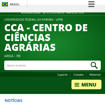
BRASIL
Simplifique!
ACESSIBILIDADE
ALTO CONTRASTE
MAPA DO SITE
Comunica BR
UNIVERSIDADE FEDERAL DA PARAÍBA - UFPB
CCA - CENTRO DE
Participe
CIÊNCIAS
Acesso à informação
AGRÁRIAS
Legislação
Canais
AREIA - PB
Buscar no portal
Bus
Suporte
Contato
Webmail
NOTÍCIAS