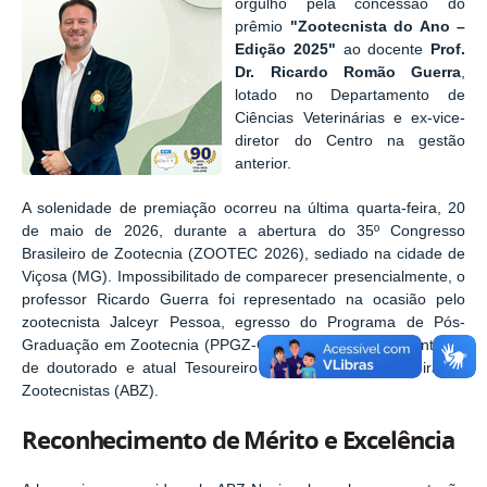
orgulho pela concessão do
prêmio
"Zootecnista do Ano –
Edição 2025"
ao docente
Prof.
Dr. Ricardo Romão Guerra
,
lotado no Departamento de
Ciências Veterinárias e ex-vice-
diretor do Centro na gestão
anterior.
A solenidade de premiação ocorreu na última quarta-feira, 20
de maio de 2026, durante a abertura do 35º Congresso
Brasileiro de Zootecnia (ZOOTEC 2026), sediado na cidade de
Viçosa (MG). Impossibilitado de comparecer presencialmente, o
professor Ricardo Guerra foi representado na ocasião pelo
zootecnista Jalceyr Pessoa, egresso do Programa de Pós-
Graduação em Zootecnia (PPGZ-CCA-UFPB), seu coorientador
de doutorado e atual Tesoureiro da Associação Brasileira de
Zootecnistas (ABZ).
Reconhecimento de Mérito e Excelência