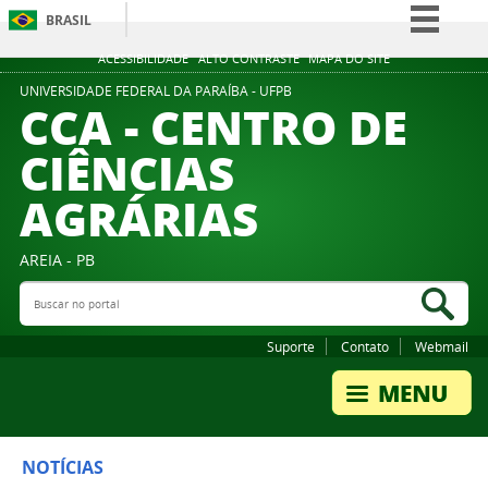
BRASIL
Simplifique!
ACESSIBILIDADE
ALTO CONTRASTE
MAPA DO SITE
Comunica BR
UNIVERSIDADE FEDERAL DA PARAÍBA - UFPB
CCA - CENTRO DE
Participe
CIÊNCIAS
Acesso à informação
AGRÁRIAS
Legislação
Canais
AREIA - PB
Buscar no portal
Bus
Suporte
Contato
Webmail
NOTÍCIAS