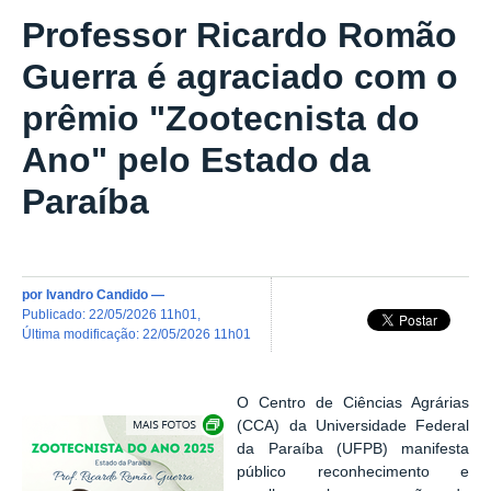
Professor Ricardo Romão
Guerra é agraciado com o
prêmio "Zootecnista do
Ano" pelo Estado da
Paraíba
por
Ivandro Candido
—
publicado
:
22/05/2026 11h01
,
última modificação
:
22/05/2026 11h01
O Centro de Ciências Agrárias
Exibir carrossel de imagens
(CCA) da Universidade Federal
da Paraíba (UFPB) manifesta
público reconhecimento e