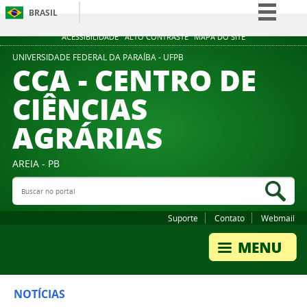
BRASIL
Simplifique!
ACESSIBILIDADE
ALTO CONTRASTE
MAPA DO SITE
Comunica BR
UNIVERSIDADE FEDERAL DA PARAÍBA - UFPB
CCA - CENTRO DE
Participe
CIÊNCIAS
Acesso à informação
AGRÁRIAS
Legislação
Canais
AREIA - PB
Buscar no portal
Bus
Suporte
Contato
Webmail
NOTÍCIAS