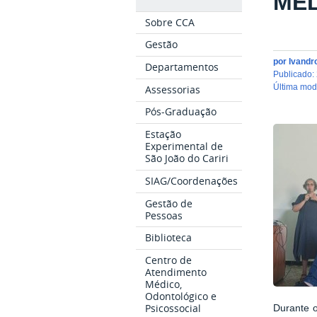
MEL
Sobre CCA
Gestão
por
Ivandr
Departamentos
publicado
:
última mo
Assessorias
Pós-Graduação
Estação
Experimental de
São João do Cariri
SIAG/Coordenações
Gestão de
Pessoas
Biblioteca
Centro de
Atendimento
Médico,
Odontológico e
Psicossocial
Durante o