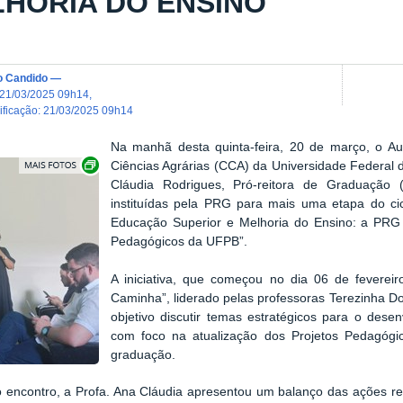
HORIA DO ENSINO
o Candido
—
21/03/2025 09h14
,
dificação
:
21/03/2025 09h14
Na manhã desta quinta-feira, 20 de março, o Aud
Exibir carrossel de imagens
Ciências Agrárias (CCA) da Universidade Federal 
Cláudia Rodrigues, Pró-reitora de Graduaçã
instituídas pela PRG para mais uma etapa do cicl
Educação Superior e Melhoria do Ensino: a PRG
Pedagógicos da UFPB”.
A iniciativa, que começou no dia 06 de fevereiro
Caminha”, liderado pelas professoras Terezinha 
objetivo discutir temas estratégicos para o dese
com foco na atualização dos Projetos Pedagógi
graduação.
 encontro, a Profa. Ana Cláudia apresentou um balanço das ações r