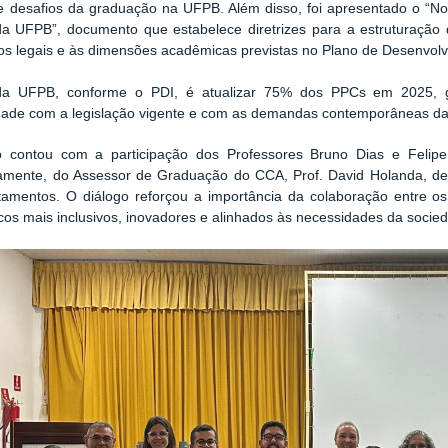
e desafios da graduação na UFPB. Além disso, foi apresentado o “N
a UFPB”, documento que estabelece diretrizes para a estruturação 
s legais e às dimensões acadêmicas previstas no Plano de Desenvolvim
a UFPB, conforme o PDI, é atualizar 75% dos PPCs em 2025, g
dade com a legislação vigente e com as demandas contemporâneas da
o contou com a participação dos Professores Bruno Dias e Felipe
vamente, do Assessor de Graduação do CCA, Prof. David Holanda, d
amentos. O diálogo reforçou a importância da colaboração entre os
os mais inclusivos, inovadores e alinhados às necessidades da socie