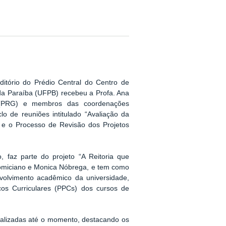
itório do Prédio Central do Centro de
da Paraíba (UFPB) recebeu a Profa. Ana
o (PRG) e membros das coordenações
o de reuniões intitulado “Avaliação da
 e o Processo de Revisão dos Projetos
, faz parte do projeto “A Reitoria que
Domiciano e Monica Nóbrega, e tem como
nvolvimento acadêmico da universidade,
cos Curriculares (PPCs) dos cursos de
ealizadas até o momento, destacando os