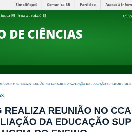
Simplifique!
Comunica BR
Participe
Acesso à infor
 a busca
3
Ir para o rodapé
4
ACESS
O DE CIÊNCIAS
TÍCIAS
>
PRG REALIZA REUNIÃO NO CCA SOBRE A AVALIAÇÃO DA EDUCAÇÃO SUPERIOR E MEL
AS
 REALIZA REUNIÃO NO CCA
LIAÇÃO DA EDUCAÇÃO SUP