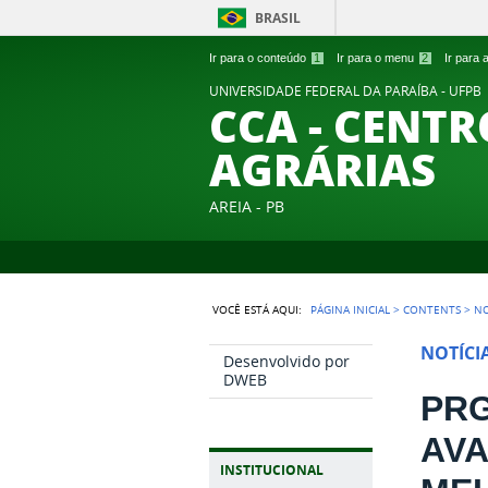
BRASIL
Ir para o conteúdo
1
Ir para o menu
2
Ir para
UNIVERSIDADE FEDERAL DA PARAÍBA - UFPB
CCA - CENTR
AGRÁRIAS
AREIA - PB
VOCÊ ESTÁ AQUI:
PÁGINA INICIAL
>
CONTENTS
>
NO
NOTÍCI
Desenvolvido por
DWEB
PRG
AVA
INSTITUCIONAL