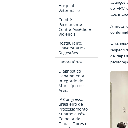
avanços 
Hospital
de PPC d
Veterinário
aos marco
Comitê
Permanente
A meta d
Contra Assédio e
conformi
Violência
Restaurante
A reuniã
Universitário -
respecti
Sugestões
de depart
Laboratórios
pedagógic
Diagnóstico
Geoambiental
Integrado do
Município de
Areia
IV Congresso
Brasileiro de
Processamento
Mínimo e Pós-
Colheita de
Frutas, Flores e