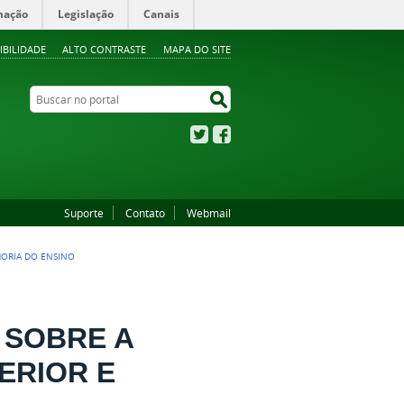
mação
Legislação
Canais
IBILIDADE
ALTO CONTRASTE
MAPA DO SITE
Buscar no portal
Buscar no portal
Twitter
Facebook
Suporte
Contato
Webmail
HORIA DO ENSINO
 SOBRE A
ERIOR E