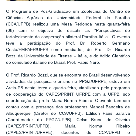
O Programa de Pós-Graduação em Zootecnia do Centro de
Ciências Agrárias da Universidade Federal da Paraíba
(CCA/UFPB) realizou uma Mesa Redonda nesta quarta-feira
(08) com o objetivo de discutir as "Perspectivas de
fortalecimento da cooperação bilateral Paraíba-Itália". O evento
teve a participação do Prof. Dr. Roberto Germano
Costa/EMPAER/UFPB como mediador, do Prof. Dr. Ricardo
Bozzi da Universidade de Firenze – Itália, e do Adido Científico
do consulado italiano no Brasil, Prof. Fábio Naro.
O Prof. Ricardo Bozzi, que se encontra no Brasil desenvolvendo
atividades de pesquisa e ensino no PPGZ/UFRPE, esteve em
Areia-PB nesta terça e quarta-feira, viabilizado pelo programa
de cooperação do CAPES/PRINT UFRPE com a UFPB, sob
coordenação da profa. Maria Norma Ribeiro. O evento também
contou com a presença dos professores Manoel Bandeira de
Albuquerque (Diretor do CCA/UFPB), Edilson Paes Saraiva
(Coordenador do PPGZ/UFPB), Celso Bruno de Oliveira
(CAPES/PRINT/UFPB), Maria Norma Ribeiro
(CAPES/PRINT/UFRPE), docentes do CCA/UFPB e