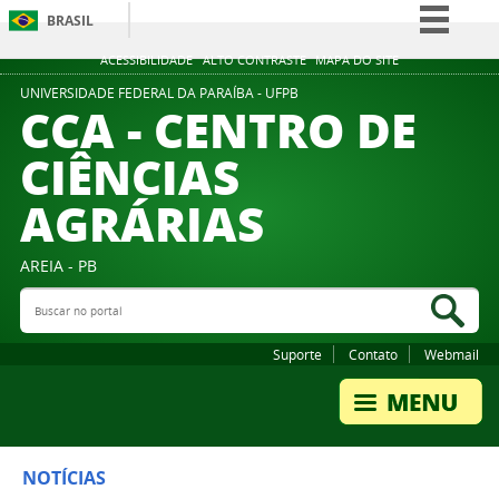
BRASIL
Simplifique!
ACESSIBILIDADE
ALTO CONTRASTE
MAPA DO SITE
Comunica BR
UNIVERSIDADE FEDERAL DA PARAÍBA - UFPB
CCA - CENTRO DE
Participe
CIÊNCIAS
Acesso à informação
AGRÁRIAS
Legislação
Canais
AREIA - PB
Buscar no portal
Bus
Suporte
Contato
Webmail
NOTÍCIAS