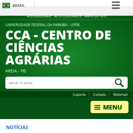
BRASIL
Simplifique!
ACESSIBILIDADE
ALTO CONTRASTE
MAPA DO SITE
Comunica BR
UNIVERSIDADE FEDERAL DA PARAÍBA - UFPB
CCA - CENTRO DE
Participe
CIÊNCIAS
Acesso à informação
AGRÁRIAS
Legislação
Canais
AREIA - PB
Buscar no portal
Bus
Suporte
Contato
Webmail
NOTÍCIAS