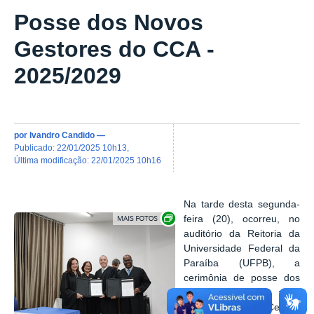
Posse dos Novos
Gestores do CCA -
2025/2029
por
Ivandro Candido
—
publicado
:
22/01/2025 10h13
,
última modificação
:
22/01/2025 10h16
Na tarde desta segunda-
Exibir carrossel de imagens
feira (20), ocorreu, no
auditório da Reitoria da
Universidade Federal da
Paraíba (UFPB), a
cerimônia de posse dos
novos diretores e vice-
diretores de Centro,