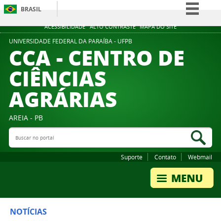
BRASIL
Simplifique!
ACESSIBILIDADE
ALTO CONTRASTE
MAPA DO SITE
Comunica BR
UNIVERSIDADE FEDERAL DA PARAÍBA - UFPB
CCA - CENTRO DE
Participe
CIÊNCIAS
Acesso à informação
AGRÁRIAS
Legislação
Canais
AREIA - PB
Buscar no portal
Bus
Suporte
Contato
Webmail
NOTÍCIAS