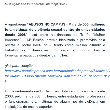
Ilustração: Ana Persona/The Intercept Brasil
A reportagem
“ABUSOS NO CAMPUS - Mais de 550 mulheres
foram vítimas de violência sexual dentro de universidades
desde 2008”
está entre as finalistas do Troféu “Mulher
Imprensa” – 14ª Edição, prêmio idealizado e promovido pela
revista e portal IMPRENSA, tendo como missão difundir o
trabalho das mulheres na comunicação em todo o Brasil e
fomentar a pauta dos direitos da mulher.
(link para votação:
http://www.portalimprensa.com.br/trofeumulherimprensa/14edicao
fbclid=IwAR1t3do6YmemfE7o8xjy89FJMIOpdFczYthCnL6Mn8Z8L
)
Um levantamento inédito feito pelo Intercept indica que, desde
2008, pelo menos 556 mulheres, entre estudantes, professoras
e funcionárias, foram vítimas de algum tipo de violência em
instituições de ensino superior.