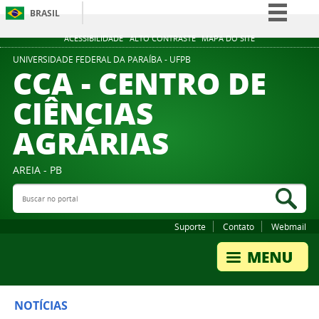
BRASIL
Simplifique!
ACESSIBILIDADE
ALTO CONTRASTE
MAPA DO SITE
Comunica BR
UNIVERSIDADE FEDERAL DA PARAÍBA - UFPB
CCA - CENTRO DE
Participe
CIÊNCIAS
Acesso à informação
AGRÁRIAS
Legislação
Canais
AREIA - PB
Buscar no portal
Bus
Suporte
Contato
Webmail
NOTÍCIAS