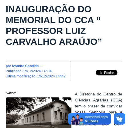
INAUGURAÇÃO DO
MEMORIAL DO CCA “
PROFESSOR LUIZ
CARVALHO ARAÚJO”
por
Ivandro Candido
—
publicado
:
19/12/2024 14h34
,
última modificação
:
19/12/2024 14h42
Ivandro
A Diretoria do Centro de
Ciências Agrárias (CCA)
tem o prazer de convidar
Vossa Senhoria para a
inauguração do
MEMORIAL DO CCA