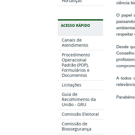
Hortaliças
ciência bi
O papel d
passando
ACESSO RÁPIDO
ambientai
respeitar
Canais de
Atendimento
Desde que
Conselho
Procedimento
Operacional
profissi
Padrão (POP),
compromet
Formulários e
Documentos
A todos 
Licitações
relevânci
Guia de
Parabéns 
Recolhimento da
União - GRU
Comissão Eleitoral
Comissão de
Biossegurança