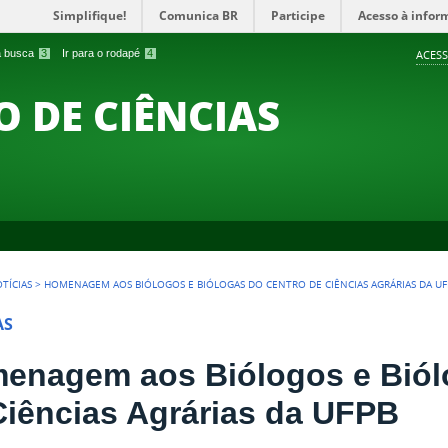
Simplifique!
Comunica BR
Participe
Acesso à infor
 a busca
3
Ir para o rodapé
4
ACESS
O DE CIÊNCIAS
TÍCIAS
>
HOMENAGEM AOS BIÓLOGOS E BIÓLOGAS DO CENTRO DE CIÊNCIAS AGRÁRIAS DA UF
AS
enagem aos Biólogos e Biól
Ciências Agrárias da UFPB