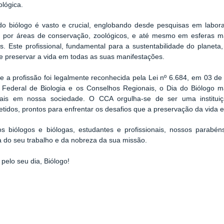
ológica.
o biólogo é vasto e crucial, englobando desde pesquisas em labora
 por áreas de conservação, zoológicos, e até mesmo em esferas mai
s. Este profissional, fundamental para a sustentabilidade do planeta
 e preservar a vida em todas as suas manifestações.
 a profissão foi legalmente reconhecida pela Lei nº 6.684, em 03 d
 Federal de Biologia e os Conselhos Regionais, o Dia do Biólogo m
onais em nossa sociedade. O CCA orgulha-se de ser uma institui
idos, prontos para enfrentar os desafios que a preservação da vida e
os biólogos e biólogas, estudantes e profissionais, nossos parabé
a do seu trabalho e da nobreza da sua missão.
pelo seu dia, Biólogo!