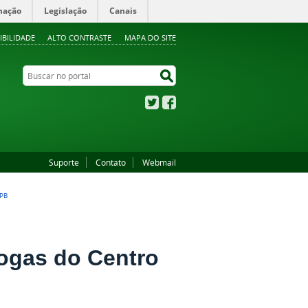
mação
Legislação
Canais
IBILIDADE
ALTO CONTRASTE
MAPA DO SITE
Buscar no portal
Buscar no portal
Twitter
Facebook
Suporte
Contato
Webmail
PB
ogas do Centro