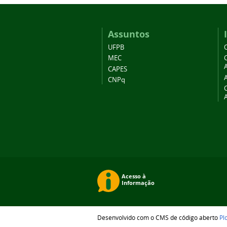
Assuntos
UFPB
MEC
A
CAPES
CNPq
Desenvolvido com o CMS de código aberto
Pl