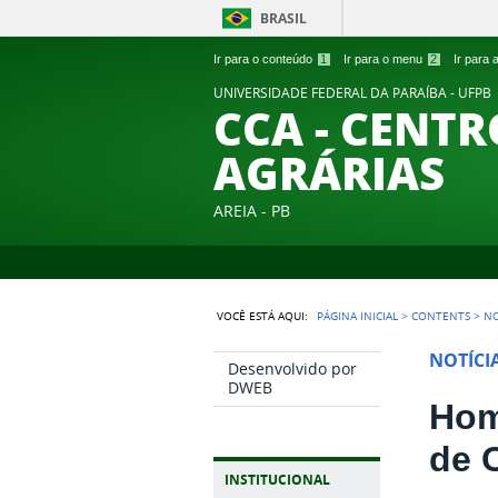
BRASIL
Ir para o conteúdo
1
Ir para o menu
2
Ir para
UNIVERSIDADE FEDERAL DA PARAÍBA - UFPB
CCA - CENTR
AGRÁRIAS
AREIA - PB
VOCÊ ESTÁ AQUI:
PÁGINA INICIAL
>
CONTENTS
>
NO
NOTÍCI
Desenvolvido por
DWEB
Hom
de 
INSTITUCIONAL