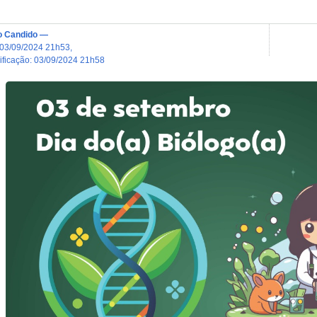
o Candido
—
03/09/2024 21h53
,
dificação
:
03/09/2024 21h58