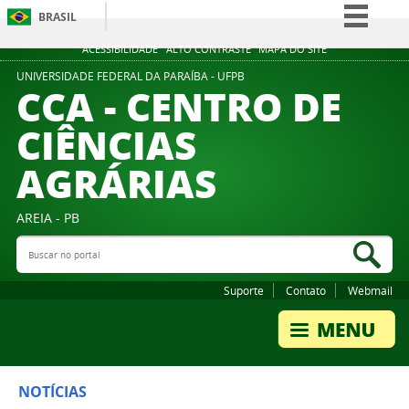
BRASIL
Simplifique!
ACESSIBILIDADE
ALTO CONTRASTE
MAPA DO SITE
Comunica BR
UNIVERSIDADE FEDERAL DA PARAÍBA - UFPB
CCA - CENTRO DE
Participe
CIÊNCIAS
Acesso à informação
AGRÁRIAS
Legislação
Canais
AREIA - PB
Buscar no portal
Bus
Suporte
Contato
Webmail
NOTÍCIAS