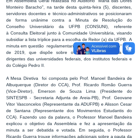
Em Assembleia Geral realizada no Auditório "Maria das Dores
Monteiro Baracho", na tarde desta quinta-feira (5), discentes,
servidores docentes e técnico-administrativos se posicionaram
de forma unânime contra a Minuta de Resolução do
Conselho Universitário da UFPB (CONSUNI),
referente
à
Consulta Eleitoral junto à Comunidade Universitária, visando
subsidiar a lista tríplice para a escolha de Reitor (a) da UFPB. A
minuta em questão regulamentaria a
Medida Provisória n° 914,
de 2019, que di
spõe sobre o processo de escolha dos
dirigentes das universidades federais, dos institutos federais e
do Colégio Pedro II.
A Mesa Diretiva foi composta pelo Prof. Manoel Bandeira de
Albuquerque (Diretor do CCA), Prof. Ricardo Romão Guerra
(Vice-Diretor),
Emerson
de Souza Lima (Presidente do
SINTESPB - Secretaria Adjunta de Areia-PB), Prof. Geovane
Vitor Vasconcelos (Representante da ADUFPB) e Alisson Cesar
de Santana (Representante dos Movimentos Estudantis do
CCA). Fazendo uso da palavra, o Professor Manoel Bandeira
explicou o objetivo da Assembleia e fez a apresentação da
minuta a ser debatida e votada. Em seguida, o Professor
Ricardo Guerra trouxe informações adicionais sobre a pauta da