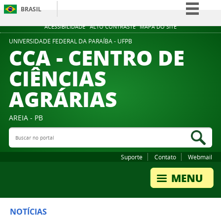
BRASIL
Simplifique!
ACESSIBILIDADE
ALTO CONTRASTE
MAPA DO SITE
Comunica BR
UNIVERSIDADE FEDERAL DA PARAÍBA - UFPB
CCA - CENTRO DE
Participe
CIÊNCIAS
Acesso à informação
AGRÁRIAS
Legislação
Canais
AREIA - PB
Buscar no portal
Bus
Suporte
Contato
Webmail
NOTÍCIAS