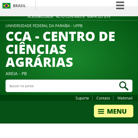
BRASIL
Simplifique!
ACESSIBILIDADE
ALTO CONTRASTE
MAPA DO SITE
Comunica BR
UNIVERSIDADE FEDERAL DA PARAÍBA - UFPB
CCA - CENTRO DE
Participe
CIÊNCIAS
Acesso à informação
AGRÁRIAS
Legislação
Canais
AREIA - PB
Buscar no portal
Bus
Suporte
Contato
Webmail