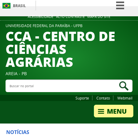
BRASIL
Simplifique!
ACESSIBILIDADE
ALTO CONTRASTE
MAPA DO SITE
Comunica BR
UNIVERSIDADE FEDERAL DA PARAÍBA - UFPB
CCA - CENTRO DE
Participe
CIÊNCIAS
Acesso à informação
AGRÁRIAS
Legislação
Canais
AREIA - PB
Buscar no portal
Bus
Suporte
Contato
Webmail
NOTÍCIAS