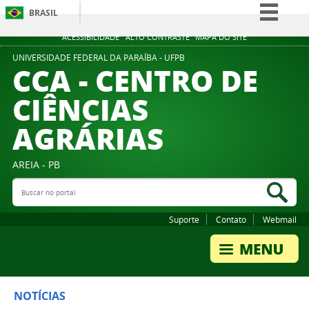
BRASIL
Simplifique!
ACESSIBILIDADE
ALTO CONTRASTE
MAPA DO SITE
Comunica BR
UNIVERSIDADE FEDERAL DA PARAÍBA - UFPB
CCA - CENTRO DE
Participe
CIÊNCIAS
Acesso à informação
AGRÁRIAS
Legislação
Canais
AREIA - PB
Buscar no portal
Bus
Suporte
Contato
Webmail
NOTÍCIAS