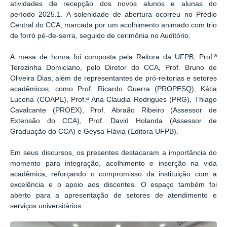
atividades de recepção dos novos alunos e alunas do
período
2025.1
. A solenidade de abertura ocorreu no
Prédio
Central do CCA
, marcada por um acolhimento animado com
trio
de forró pé-de-serra
, seguido de cerimônia no Auditório.
A
mesa de honra
foi composta pela
Reitora da UFPB, Prof.ª
Terezinha Domiciano
, pelo
Diretor do CCA, Prof. Bruno de
Oliveira Dias
, além de representantes de pró-reitorias e setores
acadêmicos, como
Prof. Ricardo Guerra (PROPESQ)
,
Kátia
Lucena (COAPE)
,
Prof.ª Ana Claudia Rodrigues (PRG)
,
Thiago
Cavalcante (PROEX)
,
Prof. Abraão Ribeiro (Assessor de
Extensão do CCA)
,
Prof. David Holanda (Assessor de
Graduação do CCA)
e
Geysa Flávia (Editora UFPB)
.
Em seus discursos, os presentes destacaram a
importância do
momento para integração, acolhimento e inserção na vida
acadêmica
, reforçando o compromisso da instituição com a
excelência e o apoio aos discentes. O espaço também foi
aberto para a apresentação de
setores de atendimento e
serviços universitários
.