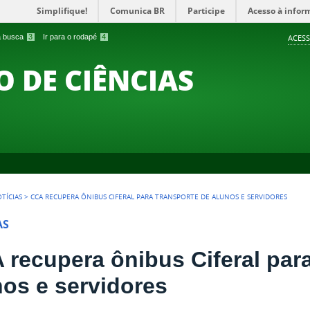
Simplifique!
Comunica BR
Participe
Acesso à infor
 a busca
3
Ir para o rodapé
4
ACESS
O DE CIÊNCIAS
TÍCIAS
>
CCA RECUPERA ÔNIBUS CIFERAL PARA TRANSPORTE DE ALUNOS E SERVIDORES
AS
 recupera ônibus Ciferal para
nos e servidores