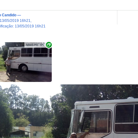
o Candido
—
13/05/2019 16h21
,
dificação
:
13/05/2019 16h21
Exibir carrossel de imagens