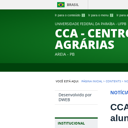
BRASIL
Ir para o conteúdo
1
Ir para o menu
2
Ir para
UNIVERSIDADE FEDERAL DA PARAÍBA - UFPB
CCA - CENTR
AGRÁRIAS
AREIA - PB
VOCÊ ESTÁ AQUI:
PÁGINA INICIAL
>
CONTENTS
>
NO
NOTÍCI
Desenvolvido por
DWEB
CCA
alu
INSTITUCIONAL