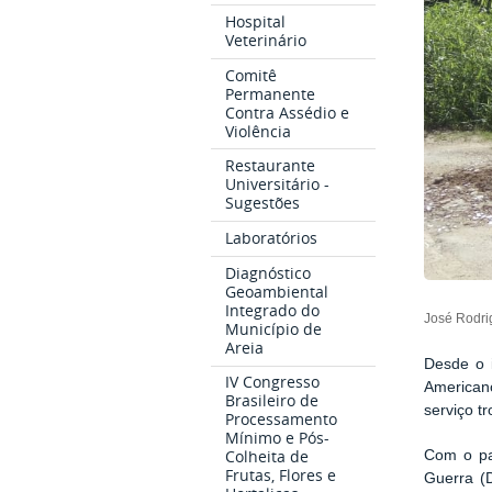
Hospital
Veterinário
Comitê
Permanente
Contra Assédio e
Violência
Restaurante
Universitário -
Sugestões
Laboratórios
Diagnóstico
Geoambiental
Integrado do
José Rodri
Município de
Areia
Desde o i
IV Congresso
Americano
Brasileiro de
serviço 
Processamento
Mínimo e Pós-
Colheita de
Com o pa
Frutas, Flores e
Guerra (