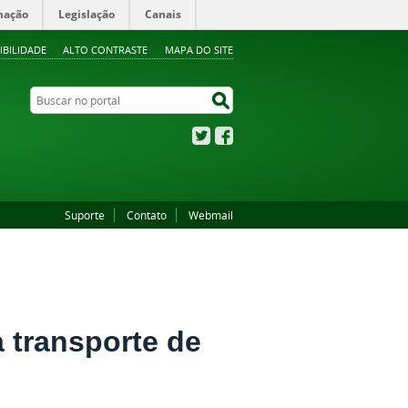
mação
Legislação
Canais
IBILIDADE
ALTO CONTRASTE
MAPA DO SITE
Buscar no portal
Buscar no portal
Twitter
Facebook
Suporte
Contato
Webmail
 transporte de