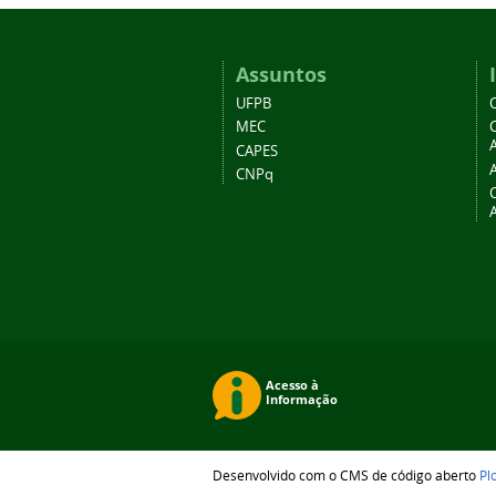
Assuntos
UFPB
MEC
A
CAPES
CNPq
Desenvolvido com o CMS de código aberto
Pl