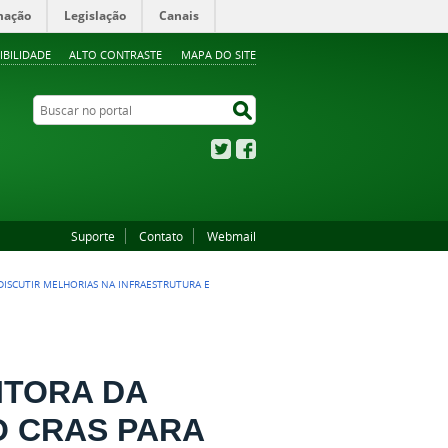
mação
Legislação
Canais
IBILIDADE
ALTO CONTRASTE
MAPA DO SITE
Buscar no portal
Buscar no portal
Twitter
Facebook
Suporte
Contato
Webmail
DISCUTIR MELHORIAS NA INFRAESTRUTURA E
ITORA DA
O CRAS PARA