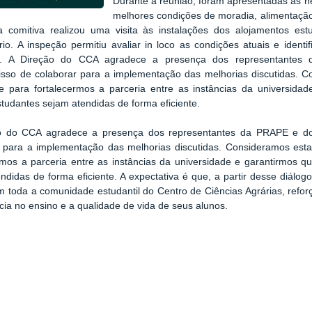
Durante a reunião, foram apresentadas as n
melhores condições de moradia, alimentação
 a comitiva realizou uma visita às instalações dos alojamentos e
ário. A inspeção permitiu avaliar in loco as condições atuais e iden
as. A Direção do CCA agradece a presença dos representante
sso de colaborar para a implementação das melhorias discutidas. C
te para fortalecermos a parceria entre as instâncias da universid
tudantes sejam atendidas de forma eficiente.
o do CCA agradece a presença dos representantes da PRAPE e d
r para a implementação das melhorias discutidas. Consideramos est
rmos a parceria entre as instâncias da universidade e garantirmos
ndidas de forma eficiente. A expectativa é que, a partir desse diálo
m toda a comunidade estudantil do Centro de Ciências Agrárias, refo
cia no ensino e a qualidade de vida de seus alunos.