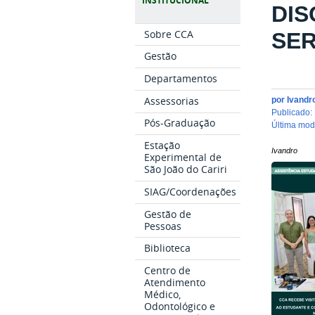
INSTITUCIONAL
DIS
Sobre CCA
SER
Gestão
Departamentos
Assessorias
por
Ivandr
publicado
:
Pós-Graduação
última mo
Estação
Ivandro
Experimental de
São João do Cariri
SIAG/Coordenações
Gestão de
Pessoas
Biblioteca
Centro de
Atendimento
Médico,
Odontológico e