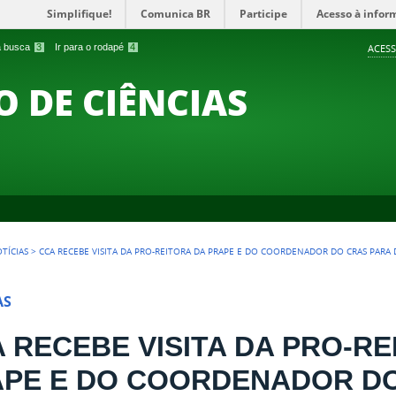
Simplifique!
Comunica BR
Participe
Acesso à infor
 a busca
3
Ir para o rodapé
4
ACESS
O DE CIÊNCIAS
TÍCIAS
>
CCA RECEBE VISITA DA PRO-REITORA DA PRAPE E DO COORDENADOR DO CRAS PARA 
AS
 RECEBE VISITA DA PRO-RE
PE E DO COORDENADOR D