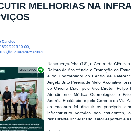
CUTIR MELHORIAS NA INFR
VIÇOS
o Candido
—
18/02/2025 10h00
,
dificação
:
21/02/2025 09h09
Nesta terça-feira (18), o Centro de Ciências
Exibir carrossel de imagens
Reitora de Assistência e Promoção ao Estu
e do Coordenador do Centro de Referênc
Ângelo Brito Pereira de Melo. A comitiva foi 
de Oliveira Dias, pelo Vice-Diretor, Felip
Atendimento Médico Odontológico e Psico
Andréia Eustáquio, e pelo Gerente da Vila A
do encontro foi discutir as principais d
infraestrutura voltados aos estudantes, 
restaurante universitário, setor esportivo e a