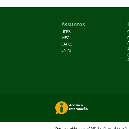
Assuntos
UFPB
MEC
A
CAPES
CNPq
Desenvolvido com o CMS de código aberto
Pl