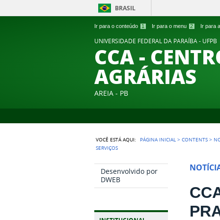
BRASIL
Ir para o conteúdo
1
Ir para o menu
2
Ir para
UNIVERSIDADE FEDERAL DA PARAÍBA - UFPB
CCA - CENTR
AGRÁRIAS
AREIA - PB
VOCÊ ESTÁ AQUI:
PÁGINA INICIAL
>
CONTENTS
>
NO
SERVIÇOS
NOTÍCI
Desenvolvido por
DWEB
CCA
PRA