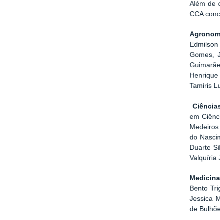
Além de o
CCA conce
Agronom
Edmilson
Gomes, J
Guimarães
Henrique
Tamiris L
Ciência
em Ciênci
Medeiros
do Nascim
Duarte Si
Valquíria 
Medicina 
Bento Tri
Jessica M
de Bulhõe