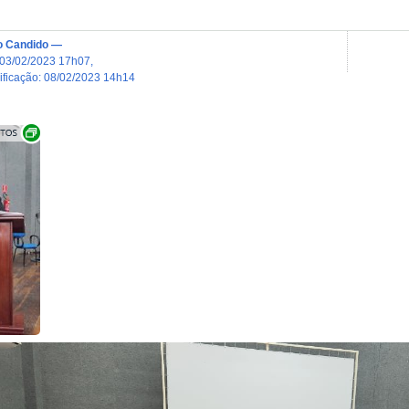
o Candido
—
03/02/2023 17h07
,
dificação
:
08/02/2023 14h14
Exibir carrossel de imagens