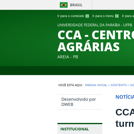
BRASIL
Ir para o conteúdo
1
Ir para o menu
2
Ir para
UNIVERSIDADE FEDERAL DA PARAÍBA - UFPB
CCA - CENTR
AGRÁRIAS
AREIA - PB
VOCÊ ESTÁ AQUI:
PÁGINA INICIAL
>
CONTENTS
>
NO
NOTÍCI
Desenvolvido por
DWEB
CCA
tur
INSTITUCIONAL