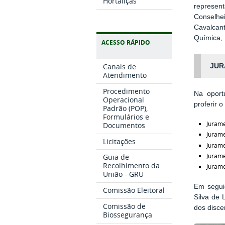
Hortaliças
represent
Conselhe
Cavalcan
Química, 
ACESSO RÁPIDO
Canais de
JUR
Atendimento
Procedimento
Na oport
Operacional
proferir 
Padrão (POP),
Formulários e
Jurame
Documentos
Jurame
Licitações
Jurame
Jurame
Guia de
Recolhimento da
Jurame
União - GRU
Em segui
Comissão Eleitoral
Silva de 
Comissão de
dos disce
Biossegurança