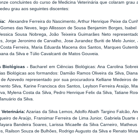
nze concluintes do curso de Medicina Veterinária que colaram grau 
deu grau aos seguintes discentes:
ia:
Alexandre Ferreira do Nascimento, Arthur Henrique Peixe da Cunh
 Gomes das Neves, lego Allissson de Sousa Benjamim Borges, Isabel
essica Sousa Nobrega, João Teixeira Guimarães Neto representado
, Jorge Jeronimo de Carvalho, Jose Jurandez Buriti de Melo Junior,
 Costa Ferreira, Maria Eduarda Macena dos Santos, Marques Gutemb
uana da Silva e Túlio Cavalcanti de Matos Gouveia.
s Biológicas -
Bacharel em Ciências Biológicas: Ana Carolina Sobrei
as Biológicas aos formandos: Damião Ramos Oliveira da Silva, Dian
 de Azevedo representado por sua procuradora Kelliane Medeiros de
ento Silva, Karine Francisca dos Santos, Leylson Ferreira Araújo, Ma
lva, Mylena Costa da Silva, Pedro Henrique Felix da Silva, Tatiane R
Januário da Silva.
Veterinária:
Azarias da Silva Lemos, Adolfo Abath Targino Falcão, An
gueiro de Araújo, Fransimar Ferreira de Lima Junior, Gabriela Duarte
ayara Bandeira Soares, Larissa Micaelle da Silva Carneiro, Matheu
s, Railson Souza de Bulhões, Rodrigo Augusto da Silva e Renato Mota