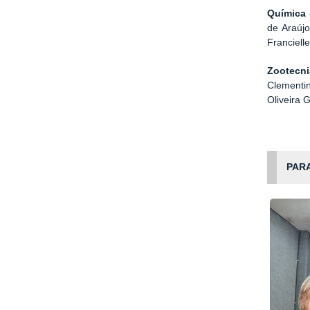
Química 
de Araúj
Franciell
Zootecni
Clementin
Oliveira 
PAR