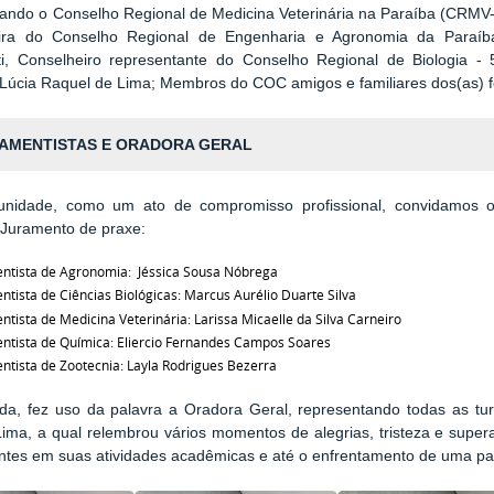
ando o Conselho Regional de Medicina Veterinária na Paraíba (CRMV-PB
ira do Conselho Regional de Engenharia e Agronomia da Paraíba
ti, Conselheiro representante do Conselho Regional de Biologia -
Lúcia Raquel de Lima; Membros do COC amigos e familiares dos(as) 
AMENTISTAS E ORADORA GERAL
unidade, como um ato de compromisso profissional, convidamos os
o Juramento de praxe:
ntista de Agronomia: Jéssica Sousa Nóbrega
ntista de Ciências Biológicas: Marcus Aurélio Duarte Silva
ntista de Medicina Veterinária: Larissa Micaelle da Silva Carneiro
ntista de Química: Eliercio Fernandes Campos Soares
ntista de Zootecnia: Layla Rodrigues Bezerra
da, fez uso da palavra a Oradora Geral, representando todas as tu
Lima, a qual relembrou vários momentos de alegrias, tristeza e sup
ntes em suas atividades acadêmicas e até o enfrentamento de uma p