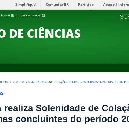
Simplifique!
Comunica BR
Participe
Acesso à infor
 a busca
3
Ir para o rodapé
4
ACESS
O DE CIÊNCIAS
TÍCIAS
>
CCA REALIZA SOLENIDADE DE COLAÇÃO DE GRAU DAS TURMAS CONCLUINTES DO PE
AS
 realiza Solenidade de Colaç
mas concluintes do período 2