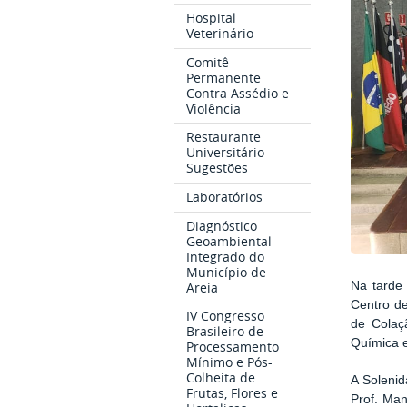
Hospital
Veterinário
Comitê
Permanente
Contra Assédio e
Violência
Restaurante
Universitário -
Sugestões
Laboratórios
Diagnóstico
Geoambiental
Integrado do
Município de
Na tarde 
Areia
Centro de
IV Congresso
de Colaç
Brasileiro de
Química e
Processamento
Mínimo e Pós-
Colheita de
A Solenid
Frutas, Flores e
Prof. Man