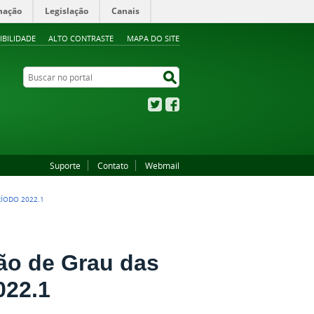
mação
Legislação
Canais
IBILIDADE
ALTO CONTRASTE
MAPA DO SITE
Buscar no portal
Buscar no portal
Twitter
Facebook
Suporte
Contato
Webmail
RÍODO 2022.1
ão de Grau das
022.1