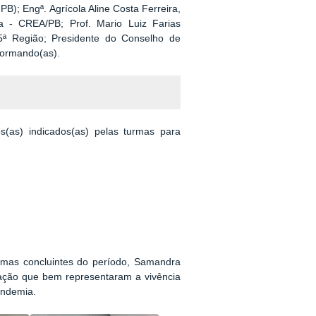
); Engª. Agrícola Aline Costa Ferreira,
 - CREA/PB; Prof. Mario Luiz Farias
 5ª Região; Presidente do Conselho de
formando(as).
(as) indicados(as) pelas turmas para
rmas concluintes do período, Samandra
eração que bem representaram a vivência
andemia.