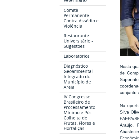
Veterinário
Comitê
Permanente
Contra Assédio e
Violência
Restaurante
Universitário -
Sugestões
Laboratórios
Diagnóstico
Nesta qua
Geoambiental
de Compa
Integrado do
Superint
Município de
coordena
Areia
conjunto 
IV Congresso
Brasileiro de
Na oport
Processamento
Mínimo e Pós-
Silva Oli
Colheita de
FAEPA/SE
Frutas, Flores e
Araújo, 
Hortaliças
Abasteci
Econômico