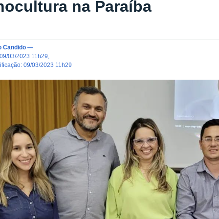
nocultura na Paraíba
o Candido
—
09/03/2023 11h29
,
dificação
:
09/03/2023 11h29