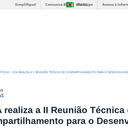
Simplifique!
Comunica BR
Participe
Acesso à infor
BRASIL
O DE CIÊNCIAS
TÍCIAS
>
CCA REALIZA A II REUNIÃO TÉCNICA DE COMPARTILHAMENTO PARA O DESENVOLVI
do
AS
 realiza a II Reunião Técnica
partilhamento para o Desen