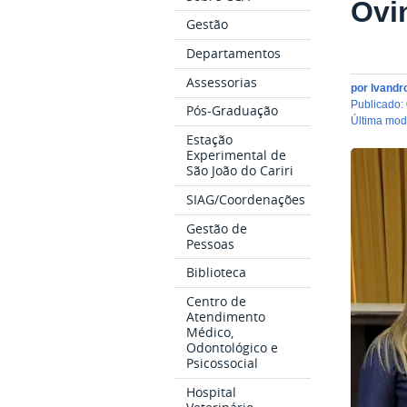
Ovi
Gestão
Departamentos
Assessorias
por
Ivandr
publicado
:
Pós-Graduação
última mo
Estação
Experimental de
São João do Cariri
SIAG/Coordenações
Gestão de
Pessoas
Biblioteca
Centro de
Atendimento
Médico,
Odontológico e
Psicossocial
Hospital