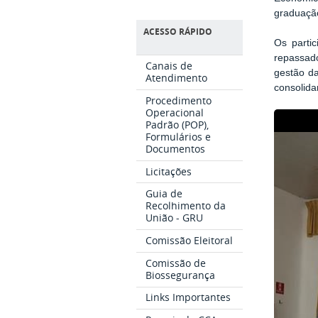
graduaçã
ACESSO RÁPIDO
Os parti
repassado
Canais de
gestão da
Atendimento
consolida
Procedimento
Operacional
Padrão (POP),
Formulários e
Documentos
Licitações
Guia de
Recolhimento da
União - GRU
Comissão Eleitoral
Comissão de
Biossegurança
Links Importantes