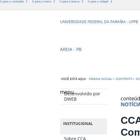
Ir para o conteúdo
1
Ir para o menu
2
Ir para a busca
3
Ir para o rodapé
4
CCA - CENTR
UNIVERSIDADE FEDERAL DA PARAÍBA - UFPB
AGRÁRIAS
AREIA - PB
VOCÊ ESTÁ AQUI:
PÁGINA INICIAL
>
CONTENTS
>
NO
menu
Desenvolvido por
conteú
DWEB
NOTÍCI
CCA
INSTITUCIONAL
Com
Sobre CCA