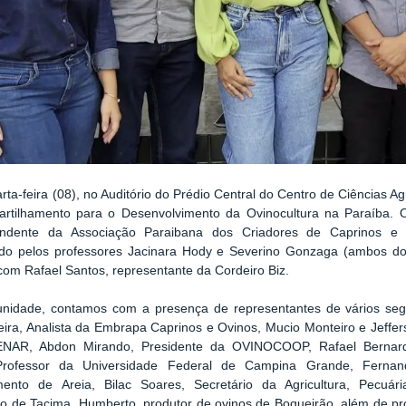
rta-feira (08), no Auditório do Prédio Central do Centro de Ciências Agr
rtilhamento para o Desenvolvimento da Ovinocultura na Paraíba. 
endente da Associação Paraibana dos Criadores de Caprinos e
do pelos professores Jacinara Hody e Severino Gonzaga (ambos d
com Rafael Santos, representante da Cordeiro Biz.
unidade, contamos com a presença de representantes de vários se
veira, Analista da Embrapa Caprinos e Ovinos, Mucio Monteiro e Jeffe
NAR, Abdon Mirando, Presidente da OVINOCOOP, Rafael Bernard
Professor da Universidade Federal de Campina Grande, Fernando
mento de Areia, Bilac Soares, Secretário da Agricultura, Pecuá
 de Tacima, Humberto, produtor de ovinos de Boqueirão, além de pr