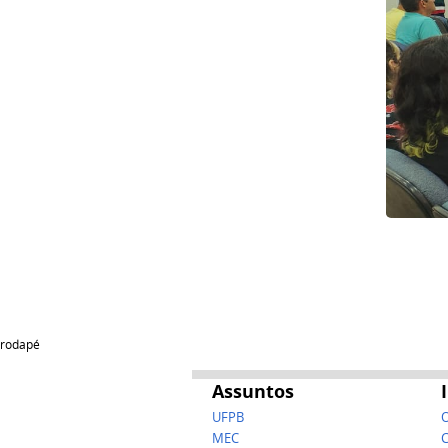
rodapé
Assuntos
UFPB
O
MEC
C