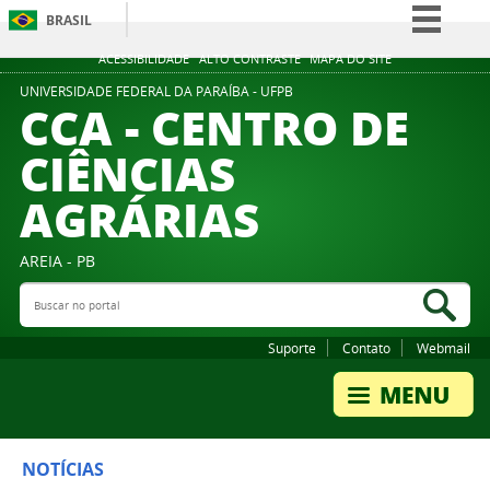
BRASIL
Simplifique!
ACESSIBILIDADE
ALTO CONTRASTE
MAPA DO SITE
Comunica BR
UNIVERSIDADE FEDERAL DA PARAÍBA - UFPB
CCA - CENTRO DE
Participe
CIÊNCIAS
Acesso à informação
AGRÁRIAS
Legislação
Canais
AREIA - PB
Buscar no portal
Bus
Suporte
Contato
Webmail
NOTÍCIAS