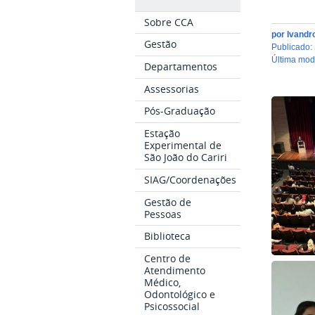
Sobre CCA
por
Ivandr
Gestão
publicado
:
última mo
Departamentos
Assessorias
Pós-Graduação
Estação
Experimental de
São João do Cariri
SIAG/Coordenações
Gestão de
Pessoas
Biblioteca
Centro de
Atendimento
Médico,
Odontológico e
Psicossocial