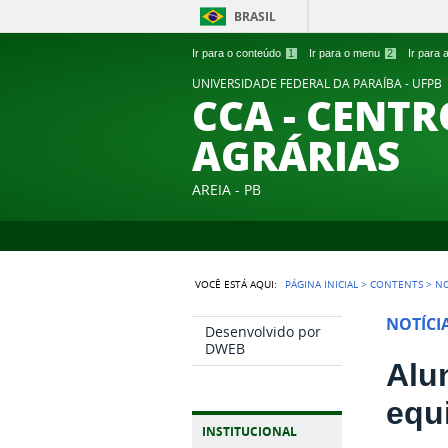
BRASIL
Ir para o conteúdo
1
Ir para o menu
2
Ir para
UNIVERSIDADE FEDERAL DA PARAÍBA - UFPB
CCA - CENTR
AGRÁRIAS
AREIA - PB
VOCÊ ESTÁ AQUI:
PÁGINA INICIAL
>
CONTENTS
>
NO
NOTÍCI
Desenvolvido por
DWEB
Alu
equ
INSTITUCIONAL