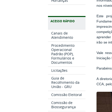
Hortaliças
Informáti
nos níveis
Este pr
ACESSO RÁPIDO
Fundame
impresci
competiçã
Canais de
Atendimento
aprender 
irão se i
Procedimento
Operacional
Vale res
Padrão (POP),
Formulários e
Iniciação
Documentos
Parabéns 
Licitações
Guia de
A diretor
Recolhimento da
CCA, pelo
União - GRU
Comissão Eleitoral
Comissão de
Biossegurança