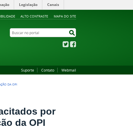
mação
Legislação
Canais
IBILIDADE
ALTO CONTRASTE
MAPA DO SITE
Buscar no portal
Buscar no portal
Twitter
Facebook
Suporte
Contato
Webmail
AÇÃO DA OPI
acitados por
ção da OPI