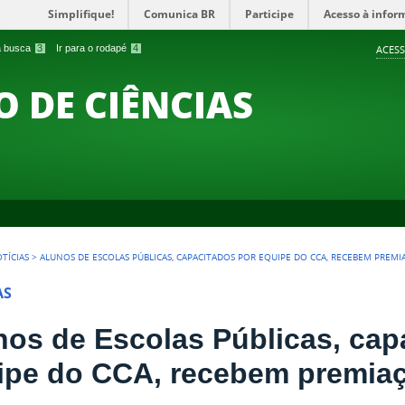
Simplifique!
Comunica BR
Participe
Acesso à infor
 a busca
3
Ir para o rodapé
4
ACESS
O DE CIÊNCIAS
TÍCIAS
>
ALUNOS DE ESCOLAS PÚBLICAS, CAPACITADOS POR EQUIPE DO CCA, RECEBEM PREMI
AS
nos de Escolas Públicas, cap
ipe do CCA, recebem premia