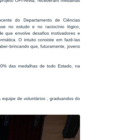
 projeto OPI-Areia, receberam medalhas
ocente do Departamento de Ciências
sse no estudo e no raciocínio lógico,
de que envolve desafios motivadores e
mática. O intuito consiste em fazê-las
aber-brincando que, futuramente, jovens
100% das medalhas de todo Estado, na
 equipe de voluntários , graduandos do