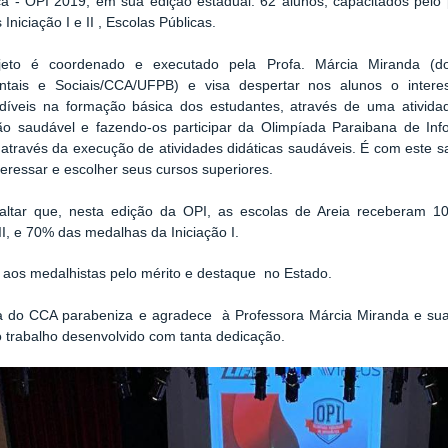
ca - OPI 2019, em sua edição estadual. 62 alunos, capacitados pelo
 Iniciação I e II , Escolas Públicas.
ojeto é coordenado e executado pela
Profa. Márcia Miranda (d
ntais e Sociais/CCA/UFPB) e
visa despertar nos alunos o intere
ndíveis na formação básica dos estudantes, através de uma ativida
o saudável e fazendo-os participar da Olimpíada Paraibana de Infor
através da execução de atividades didáticas saudáveis. É com este s
nteressar e escolher seus cursos superiores.
saltar que, nesta edição da OPI, as escolas de Areia receberam 
 II, e 70% das medalhas da Iniciação I.
aos medalhistas pelo mérito e destaque no Estado.
ia do CCA parabeniza e agradece à Professora Márcia Miranda e sua
 trabalho desenvolvido com tanta dedicação.