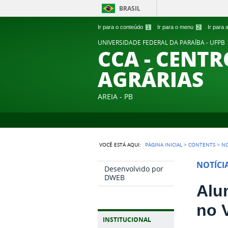
BRASIL
Ir para o conteúdo
1
Ir para o menu
2
Ir para
UNIVERSIDADE FEDERAL DA PARAÍBA - UFPB
CCA - CENTR
AGRÁRIAS
AREIA - PB
VOCÊ ESTÁ AQUI:
PÁGINA INICIAL
>
CONTENTS
>
NO
NOTÍCI
Desenvolvido por
DWEB
Alu
no 
INSTITUCIONAL