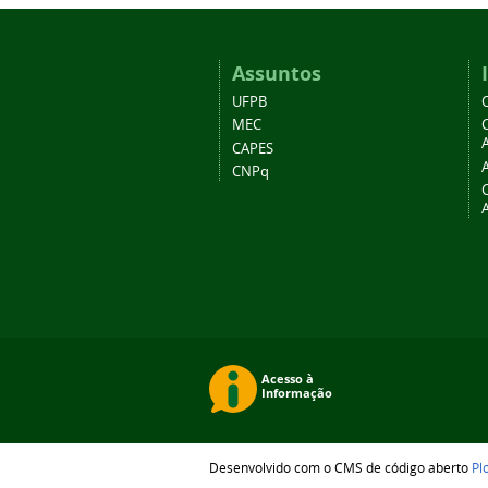
Assuntos
UFPB
MEC
A
CAPES
CNPq
Desenvolvido com o CMS de código aberto
Pl