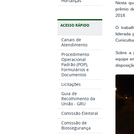
Hortaliças
Nesta qu
prêmio de
2018.
ACESSO RÁPIDO
O trabalh
liderada 
Canais de
Cunicultu
Atendimento
Sobre a 
Procedimento
Operacional
equipe em
Padrão (POP),
disposiçã
Formulários e
Documentos
Licitações
Guia de
Recolhimento da
União - GRU
Comissão Eleitoral
Comissão de
Biossegurança