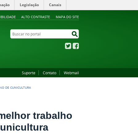
mação
Legislação
Canais
IBILIDADE
ALTO CONTRASTE
MAPA DO SITE
Buscar no portal
Buscar no portal
Twitter
Facebook
Suporte
Contato
Webmail
ANO DE CUNICULTURA
melhor trabalho
unicultura