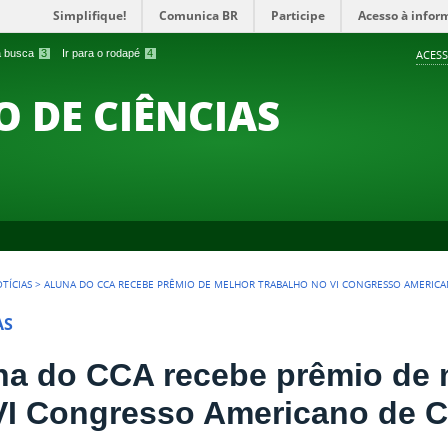
Simplifique!
Comunica BR
Participe
Acesso à infor
 a busca
3
Ir para o rodapé
4
ACESS
O DE CIÊNCIAS
TÍCIAS
>
ALUNA DO CCA RECEBE PRÊMIO DE MELHOR TRABALHO NO VI CONGRESSO AMERIC
AS
na do CCA recebe prêmio de 
VI Congresso Americano de C