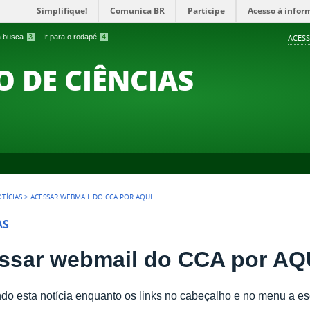
Simplifique!
Comunica BR
Participe
Acesso à infor
 a busca
3
Ir para o rodapé
4
ACESS
O DE CIÊNCIAS
TÍCIAS
>
ACESSAR WEBMAIL DO CCA POR AQUI
AS
ssar webmail do CCA por AQ
do esta notícia enquanto os links no cabeçalho e no menu a e