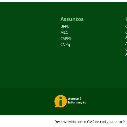
Assuntos
UFPB
MEC
A
CAPES
CNPq
Desenvolvido com o CMS de código aberto
Pl