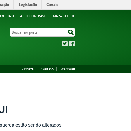
mação
Legislação
Canais
IBILIDADE
ALTO CONTRASTE
MAPA DO SITE
Buscar no portal
Buscar no portal
Twitter
Facebook
Suporte
Contato
Webmail
UI
squerda estão sendo alterados