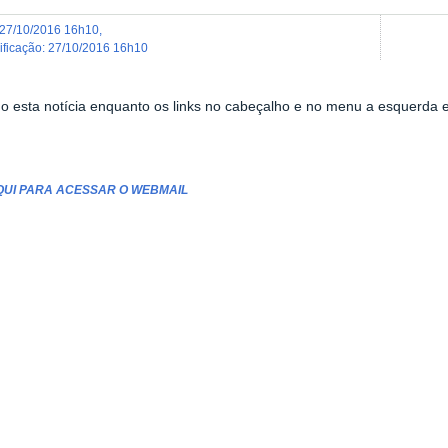
27/10/2016 16h10
,
dificação
:
27/10/2016 16h10
o esta notícia enquanto os links no cabeçalho e no menu a esquerda 
QUI PARA ACESSAR O WEBMAIL