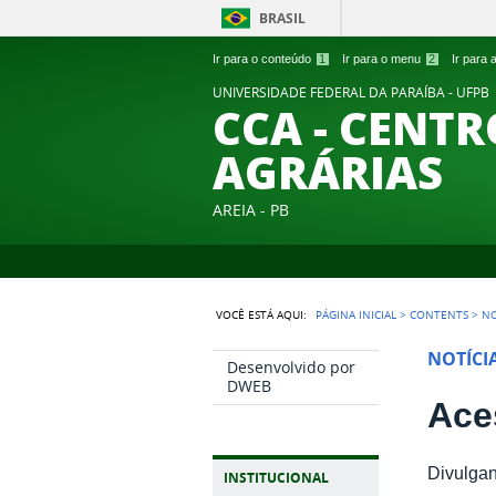
BRASIL
Ir para o conteúdo
1
Ir para o menu
2
Ir para
UNIVERSIDADE FEDERAL DA PARAÍBA - UFPB
CCA - CENTR
AGRÁRIAS
AREIA - PB
VOCÊ ESTÁ AQUI:
PÁGINA INICIAL
>
CONTENTS
>
NO
NOTÍCI
Desenvolvido por
DWEB
Ace
Divulgan
INSTITUCIONAL