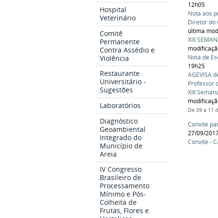
12h05
Hospital
Nota aos p
Veterinário
Diretor do
última mod
Comitê
XIII SEMAN
Permanente
modificaç
Contra Assédio e
Nota de Es
Violência
19h25
Restaurante
AGEVISA de
Universitário -
Professor 
Sugestões
XIII Seman
modificaç
Laboratórios
De 09 a 11 
Diagnóstico
Convite pa
Geoambiental
27/09/201
Integrado do
Convite - 
Município de
Areia
IV Congresso
Brasileiro de
Processamento
Mínimo e Pós-
Colheita de
Frutas, Flores e