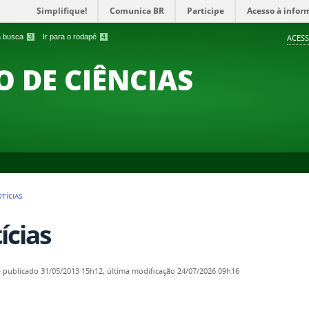
Simplifique!
Comunica BR
Participe
Acesso à infor
 a busca
3
Ir para o rodapé
4
ACESS
O DE CIÊNCIAS
TÍCIAS
ícias
—
publicado
31/05/2013 15h12,
última modificação
24/07/2026 09h16