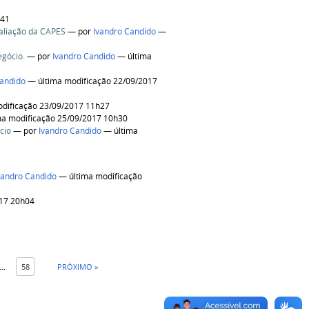
h41
valiação da CAPES
—
por
Ivandro Candido
—
egócio.
—
por
Ivandro Candido
— última
Candido
— última modificação 22/09/2017
dificação 23/09/2017 11h27
a modificação 25/09/2017 10h30
cio
—
por
Ivandro Candido
— última
vandro Candido
— última modificação
017 20h04
...
58
PRÓXIMO »