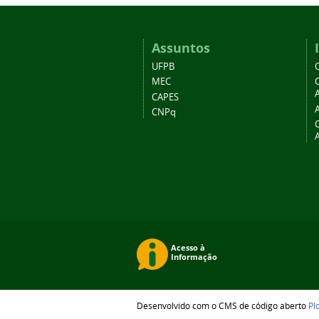
Assuntos
UFPB
MEC
A
CAPES
CNPq
Desenvolvido com o CMS de código aberto
Pl