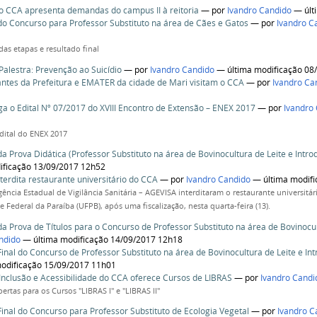
do CCA apresenta demandas do campus II à reitoria
—
por
Ivandro Candido
— últ
do Concurso para Professor Substituto na área de Cães e Gatos
—
por
Ivandro C
das etapas e resultado final
Palestra: Prevenção ao Suicídio
—
por
Ivandro Candido
— última modificação 08
ntes da Prefeitura e EMATER da cidade de Mari visitam o CCA
—
por
Ivandro Ca
ga o Edital Nº 07/2017 do XVIII Encontro de Extensão – ENEX 2017
—
por
Ivandro
dital do ENEX 2017
da Prova Didática (Professor Substituto na área de Bovinocultura de Leite e Intr
ificação 13/09/2017 12h52
terdita restaurante universitário do CCA
—
por
Ivandro Candido
— última modifi
gência Estadual de Vigilância Sanitária – AGEVISA interditaram o restaurante universitár
 Federal da Paraíba (UFPB), após uma fiscalização, nesta quarta-feira (13).
da Prova de Títulos para o Concurso de Professor Substituto na área de Bovinocul
ndido
— última modificação 14/09/2017 12h18
Final do Concurso de Professor Substituto na área de Bovinocultura de Leite e In
odificação 15/09/2017 11h01
Inclusão e Acessibilidade do CCA oferece Cursos de LIBRAS
—
por
Ivandro Candi
bertas para os Cursos "LIBRAS I" e "LIBRAS II"
Final do Concurso para Professor Substituto de Ecologia Vegetal
—
por
Ivandro C