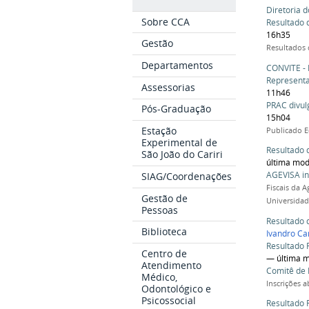
Diretoria 
Sobre CCA
Resultado 
16h35
Gestão
Resultados 
Departamentos
CONVITE - 
Representa
Assessorias
11h46
PRAC divul
Pós-Graduação
15h04
Estação
Publicado E
Experimental de
Resultado 
São João do Cariri
última mod
AGEVISA in
SIAG/Coordenações
Fiscais da A
Gestão de
Universidade
Pessoas
Resultado 
Biblioteca
Ivandro Ca
Resultado 
Centro de
— última m
Atendimento
Comitê de 
Médico,
Inscrições a
Odontológico e
Psicossocial
Resultado 