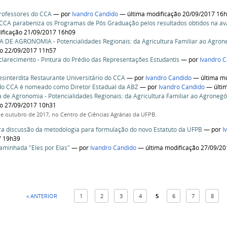
rofessores do CCA
—
por
Ivandro Candido
— última modificação 20/09/2017 16
 CCA parabeniza os Programas de Pós Graduação pelos resultados obtidos na a
ificação 21/09/2017 16h09
A DE AGRONOMIA - Potencialidades Regionais: da Agricultura Familiar ao Agron
ão 22/09/2017 11h57
clarecimento - Pintura do Prédio das Representações Estudantis
—
por
Ivandro 
sinterdita Restaurante Universitário do CCA
—
por
Ivandro Candido
— última mo
do CCA é nomeado como Diretor Estadual da ABZ
—
por
Ivandro Candido
— últim
a de Agronomia - Potencialidades Regionais: da Agricultura Familiar ao Agronegó
ão 27/09/2017 10h31
de outubro de 2017, no Centro de Ciências Agrárias da UFPB.
ra discussão da metodologia para formulação do novo Estatuto da UFPB
—
por
I
7 19h39
Caminhada "Eles por Elas"
—
por
Ivandro Candido
— última modificação 27/09/2
« ANTERIOR
1
2
3
4
5
6
7
8