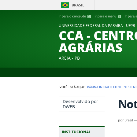
BRASIL
Ir para o conteúdo
1
Ir para o menu
2
Ir para
UNIVERSIDADE FEDERAL DA PARAÍBA - UFPB
CCA - CENTR
AGRÁRIAS
AREIA - PB
VOCÊ ESTÁ AQUI:
PÁGINA INICIAL
>
CONTENTS
>
NO
Not
Desenvolvido por
DWEB
por
Brasil
INSTITUCIONAL