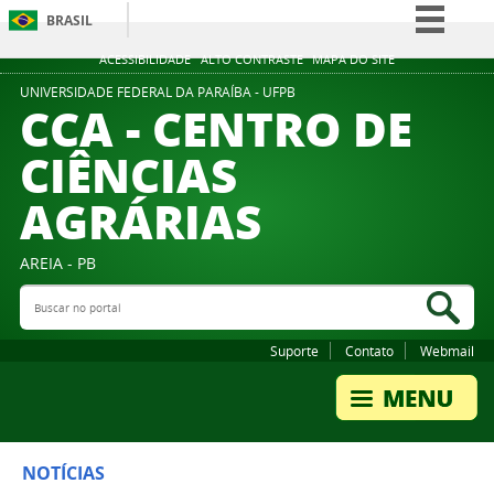
BRASIL
Simplifique!
ACESSIBILIDADE
ALTO CONTRASTE
MAPA DO SITE
Comunica BR
UNIVERSIDADE FEDERAL DA PARAÍBA - UFPB
CCA - CENTRO DE
Participe
CIÊNCIAS
Acesso à informação
AGRÁRIAS
Legislação
Canais
AREIA - PB
Buscar no portal
Bus
Suporte
Contato
Webmail
NOTÍCIAS