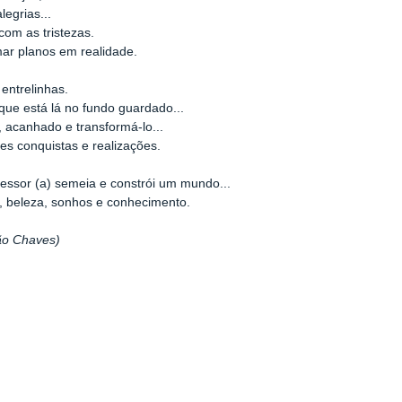
alegrias...
com as tristezas.
ar planos em realidade.
 entrelinhas.
que está lá no fundo guardado...
 acanhado e transformá-lo...
s conquistas e realizações.
fessor (a) semeia e constrói um mundo...
, beleza, sonhos e conhecimento.
ão Chaves)