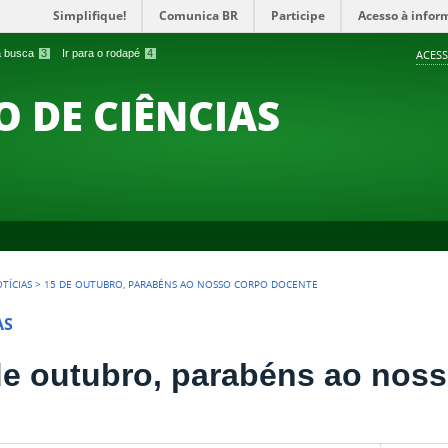
Simplifique!
Comunica BR
Participe
Acesso à infor
 a busca
3
Ir para o rodapé
4
ACESS
O DE CIÊNCIAS
TÍCIAS
>
15 DE OUTUBRO, PARABÉNS AO NOSSO CORPO DOCENTE
AS
de outubro, parabéns ao nos