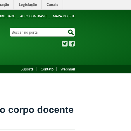
mação
Legislação
Canais
IBILIDADE
ALTO CONTRASTE
MAPA DO SITE
Buscar no portal
Buscar no portal
Twitter
Facebook
Suporte
Contato
Webmail
so corpo docente