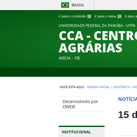
BRASIL
Ir para o conteúdo
1
Ir para o menu
2
Ir para
UNIVERSIDADE FEDERAL DA PARAÍBA - UFPB
CCA - CENTR
AGRÁRIAS
AREIA - PB
VOCÊ ESTÁ AQUI:
PÁGINA INICIAL
>
CONTENTS
>
NO
NOTÍCI
Desenvolvido por
DWEB
15 
INSTITUCIONAL