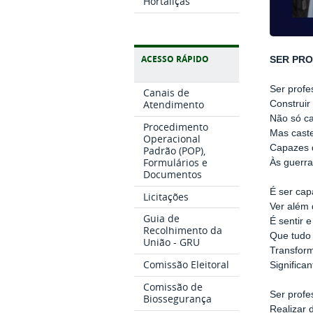
Hortaliças
ACESSO RÁPIDO
SER PRO
Ser profes
Canais de
Atendimento
Construir
Não só ca
Procedimento
Mas caste
Operacional
Capazes d
Padrão (POP),
Formulários e
Às guerra
Documentos
É ser cap
Licitações
Ver além 
Guia de
É sentir 
Recolhimento da
Que tudo 
União - GRU
Transform
Comissão Eleitoral
Significan
Comissão de
Ser profe
Biossegurança
Realizar 