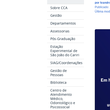
por
Ivandr
Sobre CCA
publicado
:
última mo
Gestão
Departamentos
Assessorias
Pós-Graduação
Estação
Experimental de
São João do Cariri
SIAG/Coordenações
Gestão de
Pessoas
Biblioteca
Centro de
Atendimento
Médico,
Odontológico e
Psicossocial