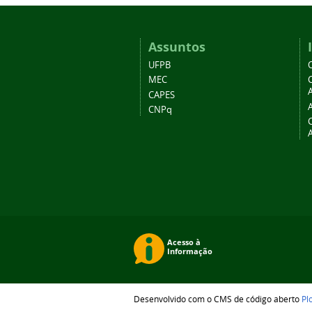
Assuntos
UFPB
MEC
A
CAPES
CNPq
Desenvolvido com o CMS de código aberto
Pl