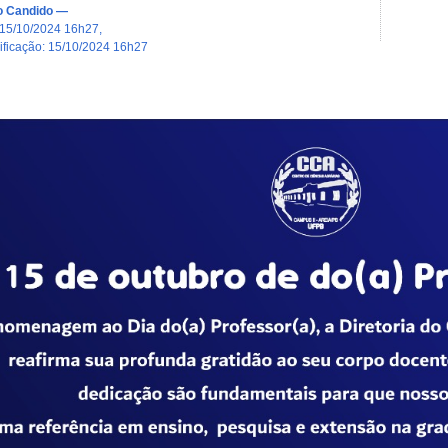
o Candido
—
15/10/2024 16h27
,
dificação
:
15/10/2024 16h27