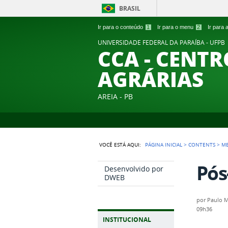
BRASIL
Ir para o conteúdo
1
Ir para o menu
2
Ir para
UNIVERSIDADE FEDERAL DA PARAÍBA - UFPB
CCA - CENTR
AGRÁRIAS
AREIA - PB
VOCÊ ESTÁ AQUI:
PÁGINA INICIAL
>
CONTENTS
>
M
Pós
Desenvolvido por
DWEB
por
Paulo M
09h36
INSTITUCIONAL