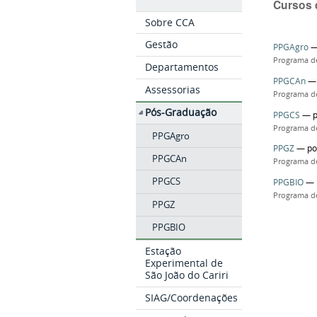
Cursos 
Sobre CCA
Gestão
PPGAgro
Programa d
Departamentos
PPGCAn
Assessorias
Programa d
Pós-Graduação
PPGCS
—
Programa d
PPGAgro
PPGZ
—
p
PPGCAn
Programa d
PPGCS
PPGBIO
—
Programa d
PPGZ
PPGBIO
Estação
Experimental de
São João do Cariri
SIAG/Coordenações