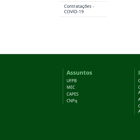
Contratações -
COVID-19
Assuntos
UFPB
MEC
A
CAPES
CNPq