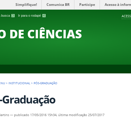
Simplifique!
Comunica BR
Participe
Acesso à infor
 a busca
3
Ir para o rodapé
4
ACESS
O DE CIÊNCIAS
ENU
>
INSTITUCIONAL
>
PÓS-GRADUAÇÃO
-Graduação
artins
—
publicado
17/05/2016 15h34,
última modificação
25/07/2017