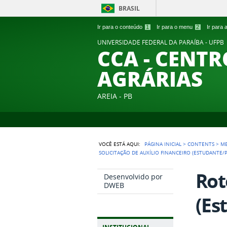
BRASIL
Ir para o conteúdo
1
Ir para o menu
2
Ir para
UNIVERSIDADE FEDERAL DA PARAÍBA - UFPB
CCA - CENTR
AGRÁRIAS
AREIA - PB
VOCÊ ESTÁ AQUI:
PÁGINA INICIAL
>
CONTENTS
>
M
SOLICITAÇÃO DE AUXÍLIO FINANCEIRO (ESTUDANTE/
Rot
Desenvolvido por
DWEB
(Es