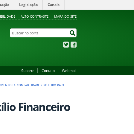
mação
Legislação
Canais
IBILIDADE
ALTO CONTRASTE
MAPA DO SITE
Buscar no portal
Buscar no portal
Twitter
Facebook
Suporte
Contato
Webmail
CUMENTOS
>
CONTABILIDADE
>
ROTEIRO PARA
ílio Financeiro