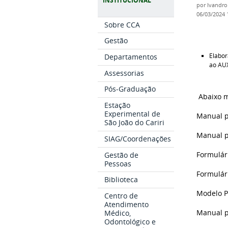
INSTITUCIONAL
por
Ivandro
06/03/2024
Sobre CCA
Gestão
Elabor
Departamentos
ao AU
Assessorias
Pós-Graduação
Abaixo m
Estação
Experimental de
Manual p
São João do Cariri
Manual p
SIAG/Coordenações
Gestão de
Formulár
Pessoas
Formulár
Biblioteca
Modelo P
Centro de
Atendimento
Médico,
Manual p
Odontológico e