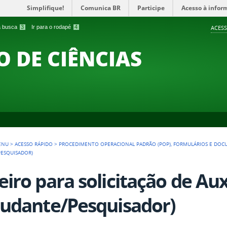
Simplifique!
Comunica BR
Participe
Acesso à infor
 a busca
3
Ir para o rodapé
4
ACESS
O DE CIÊNCIAS
ENU
>
ACESSO RÁPIDO
>
PROCEDIMENTO OPERACIONAL PADRÃO (POP), FORMULÁRIOS E DO
PESQUISADOR)
eiro para solicitação de Aux
tudante/Pesquisador)