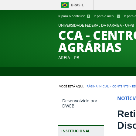
BRASIL
Ir para o conteúdo
1
Ir para o menu
2
Ir para
UNIVERSIDADE FEDERAL DA PARAÍBA - UFPB
CCA - CENTR
AGRÁRIAS
AREIA - PB
VOCÊ ESTÁ AQUI:
PÁGINA INICIAL
>
CONTENTS
>
ED
NOTÍCI
Desenvolvido por
DWEB
Reti
Disc
INSTITUCIONAL