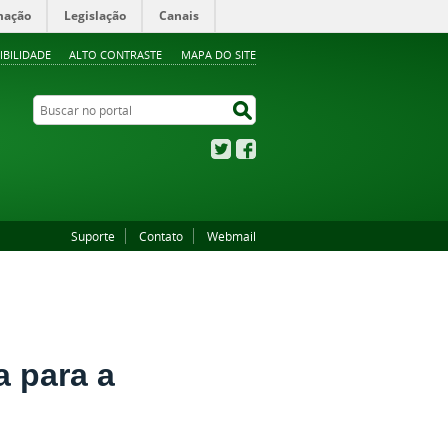
mação
Legislação
Canais
IBILIDADE
ALTO CONTRASTE
MAPA DO SITE
Buscar no portal
Buscar no portal
Twitter
Facebook
Suporte
Contato
Webmail
a para a