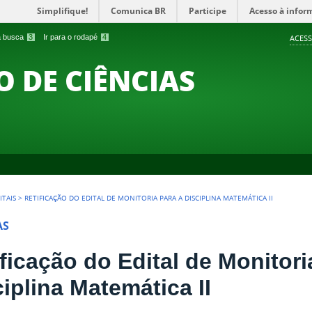
Simplifique!
Comunica BR
Participe
Acesso à infor
 a busca
3
Ir para o rodapé
4
ACESS
O DE CIÊNCIAS
ITAIS
>
RETIFICAÇÃO DO EDITAL DE MONITORIA PARA A DISCIPLINA MATEMÁTICA II
AS
ficação do Edital de Monitori
iplina Matemática II