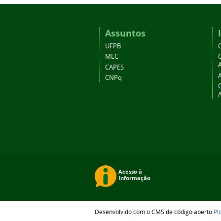
Assuntos
UFPB
MEC
A
CAPES
CNPq
Desenvolvido com o CMS de código aberto
Pl