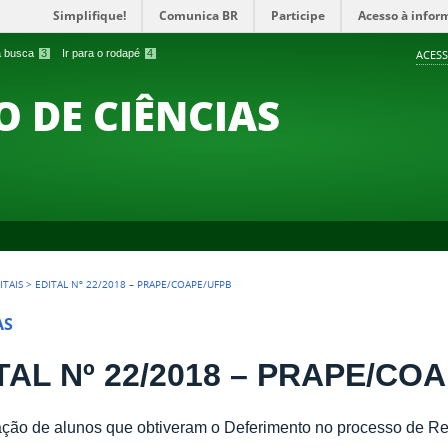
Simplifique!
Comunica BR
Participe
Acesso à infor
 a busca
3
Ir para o rodapé
4
ACESS
O DE CIÊNCIAS
ITAIS
>
EDITAL Nº 22/2018 – PRAPE/COAPE/UFPB
AS
TAL Nº 22/2018 – PRAPE/CO
ão de alunos que obtiveram o Deferimento no processo de Re