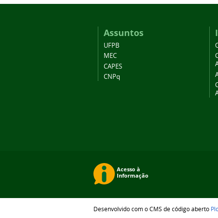
Assuntos
UFPB
MEC
A
CAPES
CNPq
Desenvolvido com o CMS de código aberto
Pl