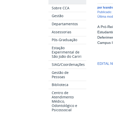
Sobre CCA
por
Ivandr
publicado
:
Gestão
última mo
Departamentos
A Pró-Re
Assessorias
Estudant
Deferime
Pós-Graduação
Campus I,
Estação
Experimental de
São João do Cariri
EDITAL N
SIAG/Coordenações
Gestão de
Pessoas
Biblioteca
Centro de
Atendimento
Médico,
Odontológico e
Psicossocial