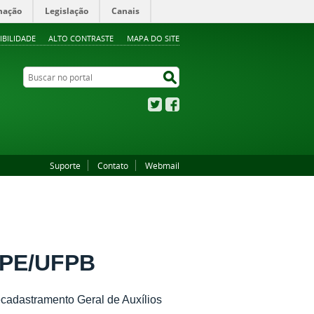
mação
Legislação
Canais
IBILIDADE
ALTO CONTRASTE
MAPA DO SITE
Buscar no portal
Buscar no portal
Twitter
Facebook
Suporte
Contato
Webmail
APE/UFPB
cadastramento Geral de Auxílios