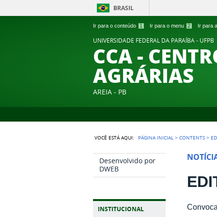
BRASIL
Ir para o conteúdo
1
Ir para o menu
2
Ir para
UNIVERSIDADE FEDERAL DA PARAÍBA - UFPB
CCA - CENTR
AGRÁRIAS
AREIA - PB
VOCÊ ESTÁ AQUI:
PÁGINA INICIAL
>
CONTENTS
>
ED
NOTÍCI
Desenvolvido por
DWEB
EDI
Convocaç
INSTITUCIONAL