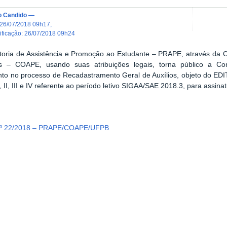
o Candido
—
26/07/2018 09h17
,
dificação
:
26/07/2018 09h24
itoria de Assistência e Promoção ao Estudante – PRAPE, através da
is – COAPE, usando suas atribuições legais, torna público a C
nto no processo de Recadastramento Geral de Auxílios, objeto do 
 II, III e IV referente ao período letivo SIGAA/SAE 2018.3, para assi
º 22/2018 – PRAPE/COAPE/UFPB