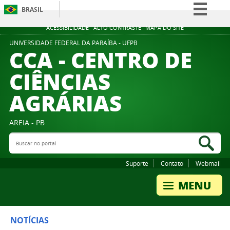
BRASIL
Simplifique!
ACESSIBILIDADE
ALTO CONTRASTE
MAPA DO SITE
Comunica BR
UNIVERSIDADE FEDERAL DA PARAÍBA - UFPB
CCA - CENTRO DE
Participe
CIÊNCIAS
Acesso à informação
AGRÁRIAS
Legislação
Canais
AREIA - PB
Buscar no portal
Bus
Suporte
Contato
Webmail
NOTÍCIAS