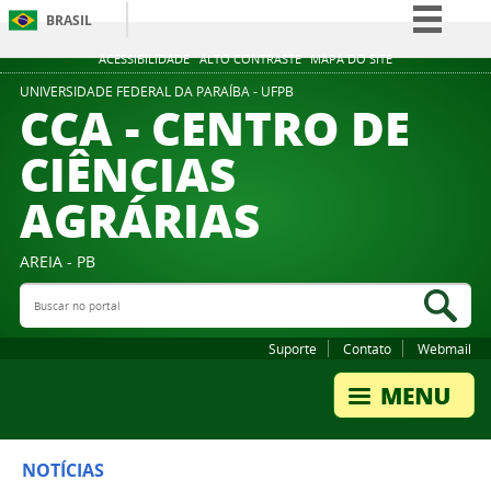
BRASIL
Simplifique!
ACESSIBILIDADE
ALTO CONTRASTE
MAPA DO SITE
Comunica BR
UNIVERSIDADE FEDERAL DA PARAÍBA - UFPB
CCA - CENTRO DE
Participe
CIÊNCIAS
Acesso à informação
AGRÁRIAS
Legislação
Canais
AREIA - PB
Buscar no portal
Bus
Suporte
Contato
Webmail
NOTÍCIAS