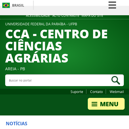
BRASIL
Simplifique!
ACESSIBILIDADE
ALTO CONTRASTE
MAPA DO SITE
Comunica BR
UNIVERSIDADE FEDERAL DA PARAÍBA - UFPB
CCA - CENTRO DE
Participe
CIÊNCIAS
Acesso à informação
AGRÁRIAS
Legislação
Canais
AREIA - PB
Buscar no portal
Bus
Suporte
Contato
Webmail
NOTÍCIAS