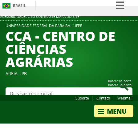
BRASIL
Simplifique!
ACESSIBILIDADE
ALTO CONTRASTE
MAPA DO SITE
Comunica BR
UNIVERSIDADE FEDERAL DA PARAÍBA - UFPB
CCA - CENTRO DE
Participe
CIÊNCIAS
Acesso à informação
AGRÁRIAS
Legislação
Canais
AREIA - PB
Buscar no portal
Buscar no portal
Suporte
Contato
Webmail