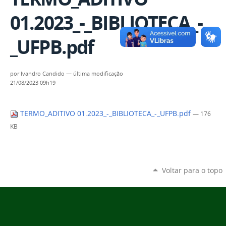
01.2023_-_BIBLIOTECA_-
_UFPB.pdf
por
Ivandro Candido
—
última modificação
21/08/2023 09h19
TERMO_ADITIVO 01.2023_-_BIBLIOTECA_-_UFPB.pdf
— 176
KB
Voltar para o topo