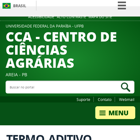
BRASIL
Simplifique!
ACESSIBILIDADE
ALTO CONTRASTE
MAPA DO SITE
Comunica BR
UNIVERSIDADE FEDERAL DA PARAÍBA - UFPB
CCA - CENTRO DE
Participe
CIÊNCIAS
Acesso à informação
AGRÁRIAS
Legislação
Canais
AREIA - PB
Buscar no portal
Bus
Suporte
Contato
Webmail
TERMO_ADITIVO