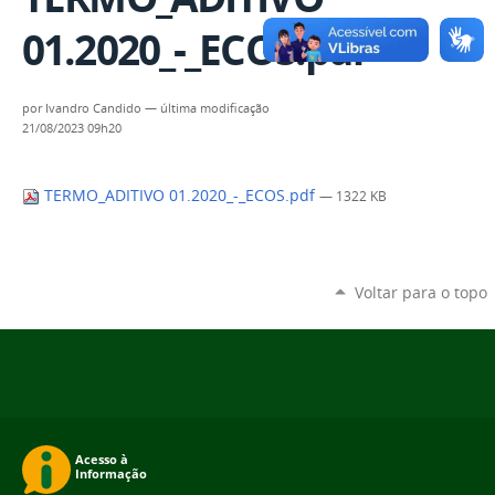
01.2020_-_ECOS.pdf
por
Ivandro Candido
—
última modificação
21/08/2023 09h20
TERMO_ADITIVO 01.2020_-_ECOS.pdf
— 1322 KB
Voltar para o topo