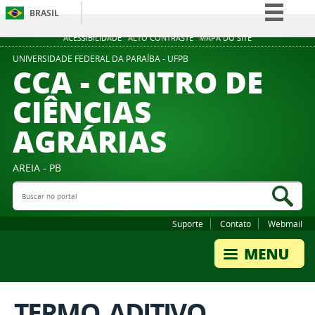
BRASIL
Simplifique!
ACESSIBILIDADE
ALTO CONTRASTE
MAPA DO SITE
Comunica BR
UNIVERSIDADE FEDERAL DA PARAÍBA - UFPB
CCA - CENTRO DE
Participe
CIÊNCIAS
Acesso à informação
AGRÁRIAS
Legislação
Canais
AREIA - PB
Buscar no portal
Bus
Suporte
Contato
Webmail
TERMO_ADITIVO