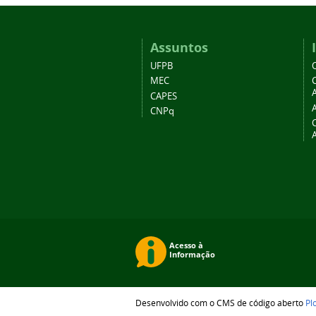
Assuntos
UFPB
MEC
A
CAPES
CNPq
Desenvolvido com o CMS de código aberto
Pl