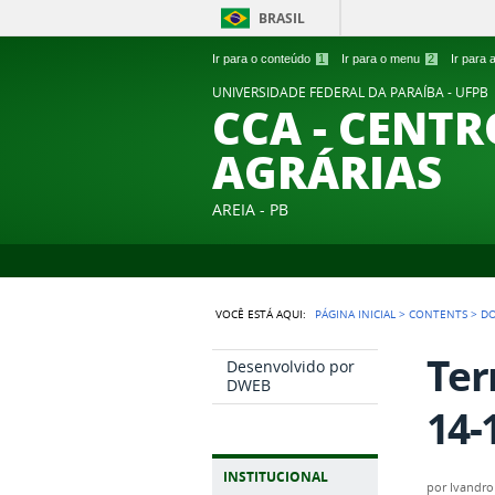
BRASIL
Ir para o conteúdo
1
Ir para o menu
2
Ir para
UNIVERSIDADE FEDERAL DA PARAÍBA - UFPB
CCA - CENTR
AGRÁRIAS
AREIA - PB
VOCÊ ESTÁ AQUI:
PÁGINA INICIAL
>
CONTENTS
>
D
Ter
Desenvolvido por
DWEB
14-
INSTITUCIONAL
por
Ivandro