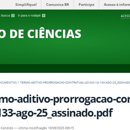
Simplifique!
Comunica BR
Participe
Acesso à infor
 a busca
3
Ir para o rodapé
4
ACESS
O DE CIÊNCIAS
OCUMENTOS
>
TERMO-ADITIVO-PRORROGACAO-CONTRATUAL-LEI-NO-14-133-AGO-25_ASSINAD
mo-aditivo-prorrogacao-con
133-ago-25_assinado.pdf
 Candido
—
última modificação
19/09/2025 09h15