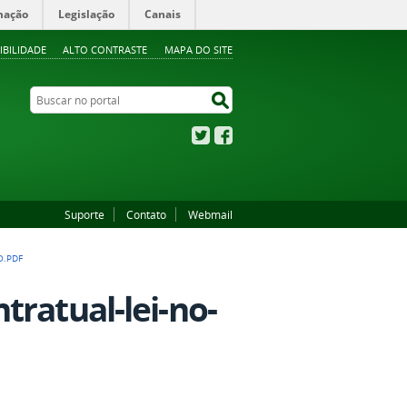
mação
Legislação
Canais
IBILIDADE
ALTO CONTRASTE
MAPA DO SITE
Buscar no portal
Buscar no portal
Twitter
Facebook
Suporte
Contato
Webmail
O.PDF
tratual-lei-no-