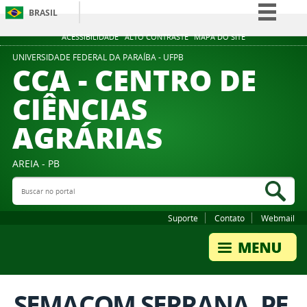
BRASIL
Simplifique!
ACESSIBILIDADE
ALTO CONTRASTE
MAPA DO SITE
Comunica BR
UNIVERSIDADE FEDERAL DA PARAÍBA - UFPB
CCA - CENTRO DE
Participe
CIÊNCIAS
Acesso à informação
AGRÁRIAS
Legislação
Canais
AREIA - PB
Buscar no portal
Bus
Suporte
Contato
Webmail
SEMACOM SERRANA. PE