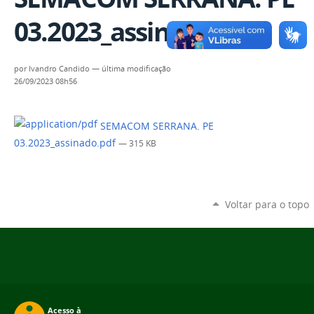
03.2023_assinado.pdf
por
Ivandro Candido
—
última modificação
26/09/2023 08h56
SEMACOM SERRANA. PE
03.2023_assinado.pdf
— 315 KB
Voltar para o topo