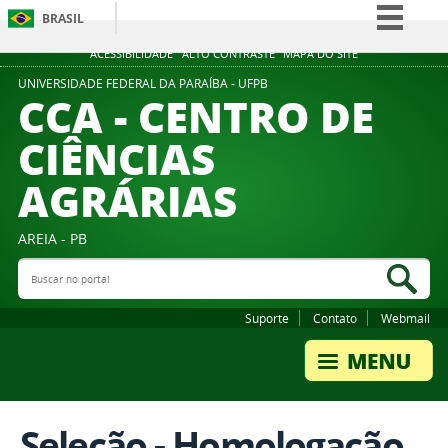
BRASIL
Simplifique!
ACESSIBILIDADE
ALTO CONTRASTE
MAPA DO SITE
Comunica BR
UNIVERSIDADE FEDERAL DA PARAÍBA - UFPB
CCA - CENTRO DE
Participe
CIÊNCIAS
Acesso à informação
AGRÁRIAS
Legislação
Canais
AREIA - PB
Buscar no portal
Bus
Suporte
Contato
Webmail
Seleção - Homologação