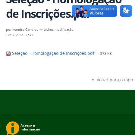
de Inscrições.pdf
por
Ivandro Candido
—
última modificação
12/12/2022 17h47
Seleção - Homologação de Inscrições.pdf
— 378 KB
Voltar para o topo