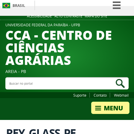
BRASIL
Simplifique!
ACESSIBILIDADE
ALTO CONTRASTE
MAPA DO SITE
Comunica BR
UNIVERSIDADE FEDERAL DA PARAÍBA - UFPB
CCA - CENTRO DE
Participe
CIÊNCIAS
Acesso à informação
AGRÁRIAS
Legislação
Canais
AREIA - PB
Buscar no portal
Bus
Suporte
Contato
Webmail
REY_GLASS_PE