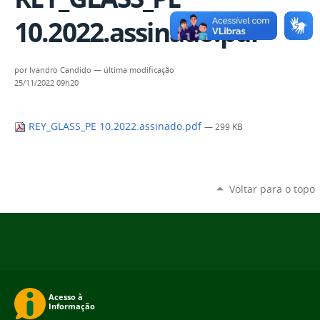
10.2022.assinado.pdf
por
Ivandro Candido
—
última modificação
25/11/2022 09h20
REY_GLASS_PE 10.2022.assinado.pdf
— 299 KB
Voltar para o topo