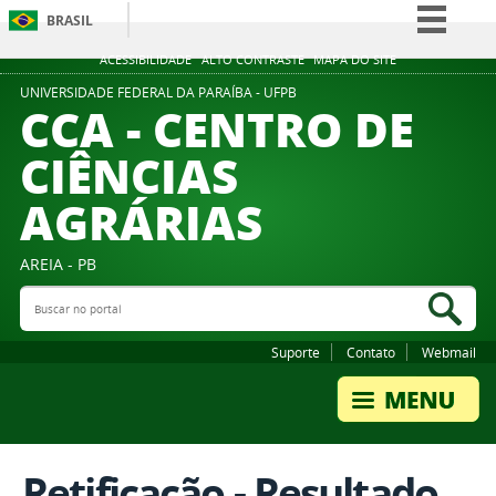
BRASIL
Simplifique!
ACESSIBILIDADE
ALTO CONTRASTE
MAPA DO SITE
Comunica BR
UNIVERSIDADE FEDERAL DA PARAÍBA - UFPB
CCA - CENTRO DE
Participe
CIÊNCIAS
Acesso à informação
AGRÁRIAS
Legislação
Canais
AREIA - PB
Buscar no portal
Bus
Suporte
Contato
Webmail
Retificação - Resultado