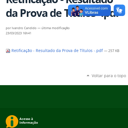
da Prova de Títulos -.pdf
por
Ivandro Candido
—
última modificação
23/03/2023 16h41
Retificação - Resultado da Prova de Títulos -.pdf
— 257 KB
Voltar para o topo