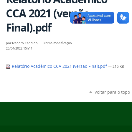
CCA 2021 (versão
Final).pdf
por
Ivandro Candido
—
última modificação
25/04/2022 15h11
Relatório Acadêmico CCA 2021 (versão Final).pdf
— 215 KB
Voltar para o topo