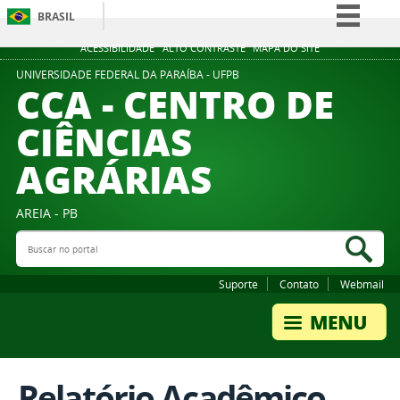
BRASIL
Simplifique!
ACESSIBILIDADE
ALTO CONTRASTE
MAPA DO SITE
Comunica BR
UNIVERSIDADE FEDERAL DA PARAÍBA - UFPB
CCA - CENTRO DE
Participe
CIÊNCIAS
Acesso à informação
AGRÁRIAS
Legislação
Canais
AREIA - PB
Buscar no portal
Bus
Suporte
Contato
Webmail
Relatório Acadêmico