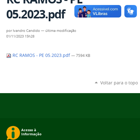
05.2023.pdf
por
Ivandro Candido
—
última modificação
01/11/2023 15h28
RC RAMOS - PE 05.2023.pdf
— 7594 KB
Voltar para o topo