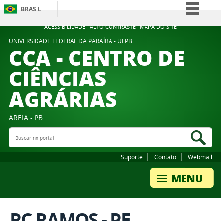
BRASIL
Simplifique!
ACESSIBILIDADE
ALTO CONTRASTE
MAPA DO SITE
Comunica BR
UNIVERSIDADE FEDERAL DA PARAÍBA - UFPB
CCA - CENTRO DE
Participe
CIÊNCIAS
Acesso à informação
AGRÁRIAS
Legislação
Canais
AREIA - PB
Buscar no portal
Bus
Suporte
Contato
Webmail
RC RAMOS - PE