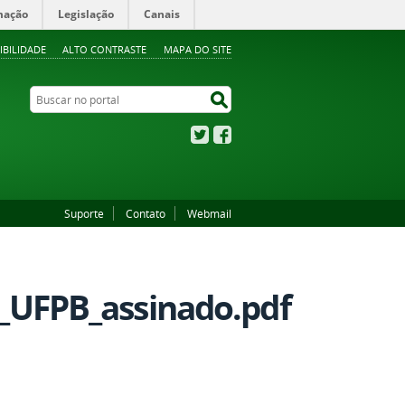
mação
Legislação
Canais
IBILIDADE
ALTO CONTRASTE
MAPA DO SITE
Buscar no portal
Buscar no portal
Twitter
Facebook
Suporte
Contato
Webmail
UFPB_assinado.pdf