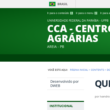
BRASIL
Ir para o conteúdo
1
Ir para o menu
2
Ir para
UNIVERSIDADE FEDERAL DA PARAÍBA - UFPB
CCA - CENTR
AGRÁRIAS
AREIA - PB
VOCÊ ESTÁ AQUI:
PÁGINA INICIAL
>
CONTENTS
>
D
QUI
Desenvolvido por
DWEB
por
Ivandro
INSTITUCIONAL