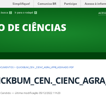
Simplifique!
Comunica BR
Participe
Acesso à infor
 a busca
3
Ir para o rodapé
4
ACESS
O DE CIÊNCIAS
OCUMENTOS
>
QUICKBUM_CEN._CIENC_AGRA_UFPB_ASSINADO.PDF
CKBUM_CEN._CIENC_AGRA_
 Candido
—
última modificação
05/12/2022 11h20