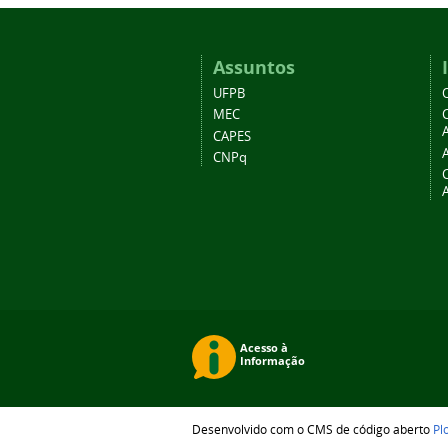
Assuntos
UFPB
MEC
A
CAPES
CNPq
Desenvolvido com o CMS de código aberto
Pl