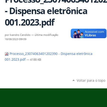
- Dispensa eletrônica
001.2023.pdf
por
Ivandro Candido
—
última modificação
18/08/2023 09h59
Processo_23074063401202390 - Dispensa eletrônica
001.2023.pdf
— 4188 KB
Voltar para o topo