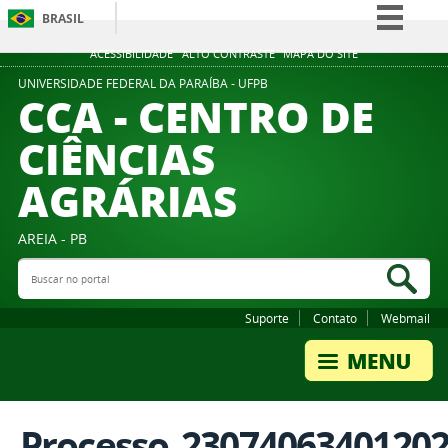
BRASIL
Simplifique!
ACESSIBILIDADE
ALTO CONTRASTE
MAPA DO SITE
Comunica BR
UNIVERSIDADE FEDERAL DA PARAÍBA - UFPB
CCA - CENTRO DE
Participe
CIÊNCIAS
Acesso à informação
AGRÁRIAS
Legislação
Canais
AREIA - PB
Buscar no portal
Bus
Suporte
Contato
Webmail
Processo_2307406340120