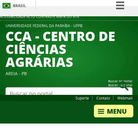
BRASIL
Simplifique!
ACESSIBILIDADE
ALTO CONTRASTE
MAPA DO SITE
Comunica BR
UNIVERSIDADE FEDERAL DA PARAÍBA - UFPB
CCA - CENTRO DE
Participe
CIÊNCIAS
Acesso à informação
AGRÁRIAS
Legislação
Canais
AREIA - PB
Buscar no portal
Buscar no portal
Suporte
Contato
Webmail