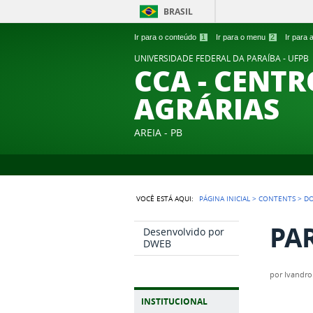
BRASIL
Ir para o conteúdo
1
Ir para o menu
2
Ir para
UNIVERSIDADE FEDERAL DA PARAÍBA - UFPB
CCA - CENTR
AGRÁRIAS
AREIA - PB
VOCÊ ESTÁ AQUI:
PÁGINA INICIAL
>
CONTENTS
>
D
PAR
Desenvolvido por
DWEB
por
Ivandro
INSTITUCIONAL