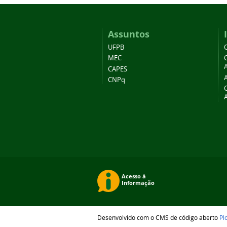
Assuntos
UFPB
MEC
A
CAPES
CNPq
Desenvolvido com o CMS de código aberto
Pl