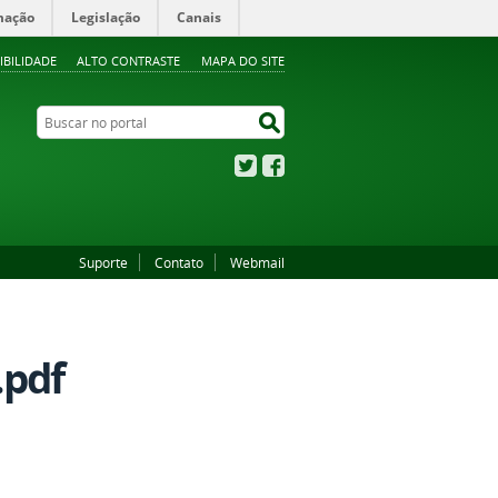
mação
Legislação
Canais
IBILIDADE
ALTO CONTRASTE
MAPA DO SITE
Buscar no portal
Buscar no portal
Twitter
Facebook
Suporte
Contato
Webmail
.pdf