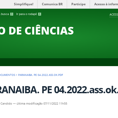
Simplifique!
Comunica BR
Participe
Acesso à infor
 a busca
3
Ir para o rodapé
4
ACESS
O DE CIÊNCIAS
OCUMENTOS
>
PARANAIBA. PE 04.2022.ASS.OK.PDF
ANAIBA. PE 04.2022.ass.ok
 Candido
—
última modificação
07/11/2022 11h55