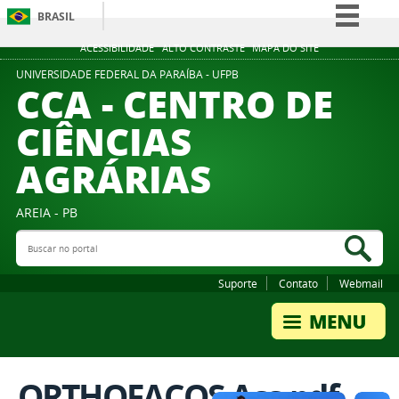
BRASIL
Simplifique!
ACESSIBILIDADE
ALTO CONTRASTE
MAPA DO SITE
Comunica BR
UNIVERSIDADE FEDERAL DA PARAÍBA - UFPB
CCA - CENTRO DE
Participe
CIÊNCIAS
Acesso à informação
AGRÁRIAS
Legislação
Canais
AREIA - PB
Buscar no portal
Bus
Suporte
Contato
Webmail
ORTHOFACOS Ass.pdf