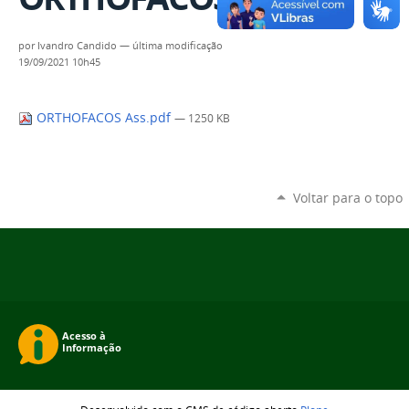
por
Ivandro Candido
—
última modificação
19/09/2021 10h45
ORTHOFACOS Ass.pdf
— 1250 KB
Voltar para o topo