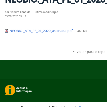
por
Ivandro Candido
—
última modificação
03/09/2020 09h17
NEOBIO._ATA_PE_01_2020_assinada.pdf
— 463 KB
Voltar para o topo