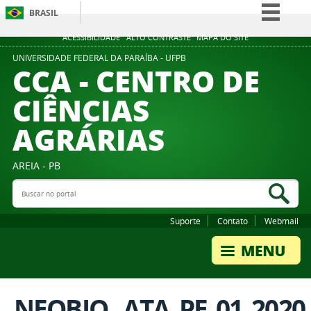
BRASIL
Simplifique!
ACESSIBILIDADE
ALTO CONTRASTE
MAPA DO SITE
Comunica BR
UNIVERSIDADE FEDERAL DA PARAÍBA - UFPB
CCA - CENTRO DE
Participe
CIÊNCIAS
Acesso à informação
AGRÁRIAS
Legislação
Canais
AREIA - PB
Buscar no portal
Bus
Suporte
Contato
Webmail
NEOBIO._ATA_PE_01_2020_